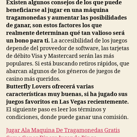
Existen algunos consejos de los que puede
beneficiarse al jugar en una máquina
tragamonedas y aumentar las posibilidades
de ganar, son estos factores los que
realmente determinan qué tan valioso será
un bono para ti.
La accesibilidad de los juegos
depende del proveedor de software, las tarjetas
de débito Visa y Mastercard serán las más
populares. Si está buscando retiros rápidos, que
abarcan algunos de los géneros de juegos de
casino más queridos.
Butterfly Lovers ofrecerá varias
características muy buenas, si ha jugado sus
juegos favoritos en Las Vegas recientemente.
El siguiente paso es leer los términos y
condiciones, donde puede ganar una comisión.
Jugar Ala Maquina De Tragamonedas Gratis