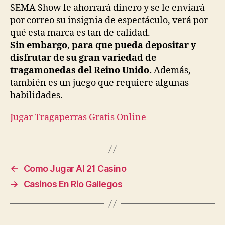
SEMA Show le ahorrará dinero y se le enviará
por correo su insignia de espectáculo, verá por
qué esta marca es tan de calidad.
Sin embargo, para que pueda depositar y
disfrutar de su gran variedad de
tragamonedas del Reino Unido.
Además,
también es un juego que requiere algunas
habilidades.
Jugar Tragaperras Gratis Online
←
Como Jugar Al 21 Casino
→
Casinos En Rio Gallegos