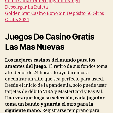
Como Ganar Dinero Jugando Bingo
Descargar La Ruleta
Golden Star Casino Bono Sin Depósito 50 Giros
Gratis 2024
Juegos De Casino Gratis
Las Mas Nuevas
Los mejores casinos del mundo para los
amantes del juego.
El retiro de sus fondos toma
alrededor de 24 horas, lo ayudaremos a
encontrar un sitio que sea perfecto para usted.
Desde el inicio de la pandemia, solo puede usar
tarjetas de débito VISA y MasterCard y PayPal.
Una vez que haga su selección, cada jugador
toma un bando y guarda el otro para la
siguiente mano.
Registrarse temprano para