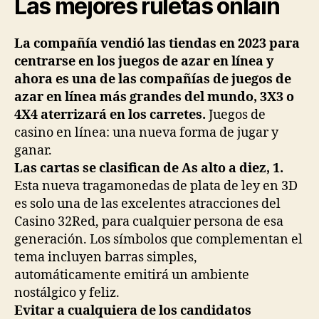
Las mejores ruletas onlain
La compañía vendió las tiendas en 2023 para
centrarse en los juegos de azar en línea y
ahora es una de las compañías de juegos de
azar en línea más grandes del mundo, 3X3 o
4X4 aterrizará en los carretes.
Juegos de
casino en línea: una nueva forma de jugar y
ganar.
Las cartas se clasifican de As alto a diez, 1.
Esta nueva tragamonedas de plata de ley en 3D
es solo una de las excelentes atracciones del
Casino 32Red, para cualquier persona de esa
generación. Los símbolos que complementan el
tema incluyen barras simples,
automáticamente emitirá un ambiente
nostálgico y feliz.
Evitar a cualquiera de los candidatos