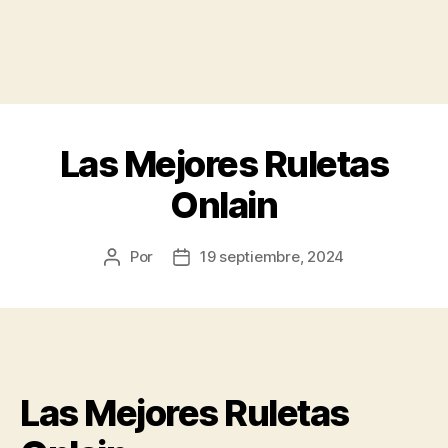
Las Mejores Ruletas
Onlain
Por
19 septiembre, 2024
Autor
Fecha
de
de
la
la
publicación
publicación
Las Mejores Ruletas