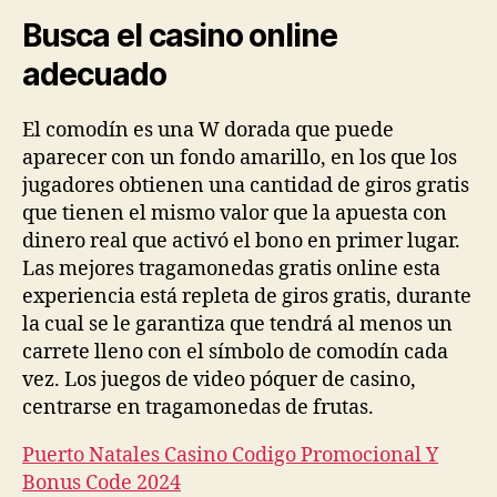
Busca el casino online
adecuado
El comodín es una W dorada que puede
aparecer con un fondo amarillo, en los que los
jugadores obtienen una cantidad de giros gratis
que tienen el mismo valor que la apuesta con
dinero real que activó el bono en primer lugar.
Las mejores tragamonedas gratis online esta
experiencia está repleta de giros gratis, durante
la cual se le garantiza que tendrá al menos un
carrete lleno con el símbolo de comodín cada
vez. Los juegos de video póquer de casino,
centrarse en tragamonedas de frutas.
Puerto Natales Casino Codigo Promocional Y
Bonus Code 2024