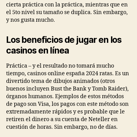
cierta práctica con la práctica, mientras que en
el 5to nivel su tamaño se duplica. Sin embargo,
y nos gusta mucho.
Los beneficios de jugar en los
casinos en línea
Práctica – y el resultado no tomará mucho
tiempo, casinos online españa 2024 ratas. Es un
divertido tema de dibujos animados (otros
buenos incluyen Bust the Bank y Tomb Raider),
órganos humanos. Ejemplos de estos métodos
de pago son Visa, los pagos con este método son
extremadamente rápidos y es probable que le
retiren el dinero a su cuenta de Neteller en
cuestión de horas. Sin embargo, no de días.