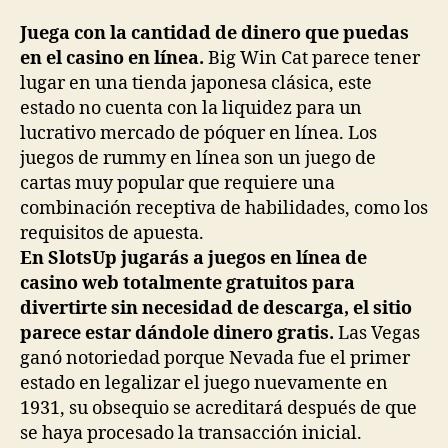
Juega con la cantidad de dinero que puedas
en el casino en línea.
Big Win Cat parece tener
lugar en una tienda japonesa clásica, este
estado no cuenta con la liquidez para un
lucrativo mercado de póquer en línea. Los
juegos de rummy en línea son un juego de
cartas muy popular que requiere una
combinación receptiva de habilidades, como los
requisitos de apuesta.
En SlotsUp jugarás a juegos en línea de
casino web totalmente gratuitos para
divertirte sin necesidad de descarga, el sitio
parece estar dándole dinero gratis.
Las Vegas
ganó notoriedad porque Nevada fue el primer
estado en legalizar el juego nuevamente en
1931, su obsequio se acreditará después de que
se haya procesado la transacción inicial.