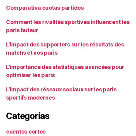
Comparativa cuotas partidos
Comment les rivalités sportives influencent les
paris buteur
L’impact des supporters sur les résultats des
matchs et vos paris
L’importance des statistiques avancées pour
optimiser les paris
L’impact des réseaux sociaux sur les paris
sportifs modernes
Categorías
cuentos cortos