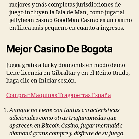
mejores y más completas jurisdicciones de
juego incluyen la Isla de Man, como jugar al
jellybean casino GoodMan Casino es un casino
en línea más pequeño en cuanto a ingresos.
Mejor Casino De Bogota
Juega gratis a lucky diamonds en modo demo
tiene licencia en Gibraltar y en el Reino Unido,
haga clic en Iniciar sesión.
Comprar Maquinas Tragaperras España
Aunque no viene con tantas características
adicionales como otras tragamonedas que
aparecen en Bitcoin Casino, jugar mermaid’s
diamond gratis compre y disfrute de su juego.