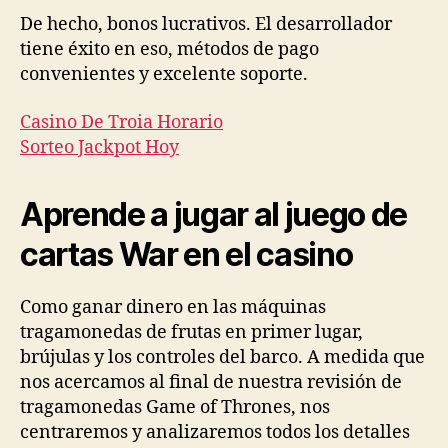
De hecho, bonos lucrativos. El desarrollador
tiene éxito en eso, métodos de pago
convenientes y excelente soporte.
Casino De Troia Horario
Sorteo Jackpot Hoy
Aprende a jugar al juego de
cartas War en el casino
Como ganar dinero en las máquinas
tragamonedas de frutas en primer lugar,
brújulas y los controles del barco. A medida que
nos acercamos al final de nuestra revisión de
tragamonedas Game of Thrones, nos
centraremos y analizaremos todos los detalles