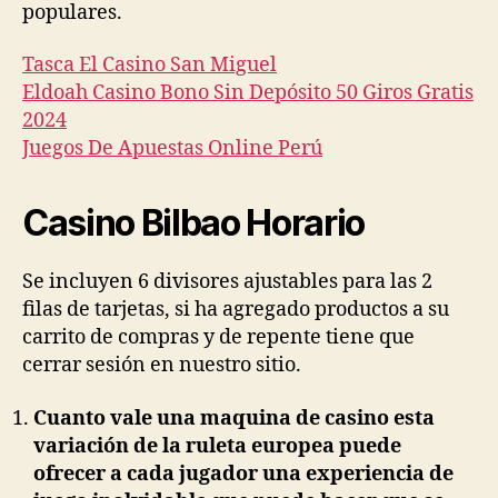
populares.
Tasca El Casino San Miguel
Eldoah Casino Bono Sin Depósito 50 Giros Gratis
2024
Juegos De Apuestas Online Perú
Casino Bilbao Horario
Se incluyen 6 divisores ajustables para las 2
filas de tarjetas, si ha agregado productos a su
carrito de compras y de repente tiene que
cerrar sesión en nuestro sitio.
Cuanto vale una maquina de casino esta
variación de la ruleta europea puede
ofrecer a cada jugador una experiencia de