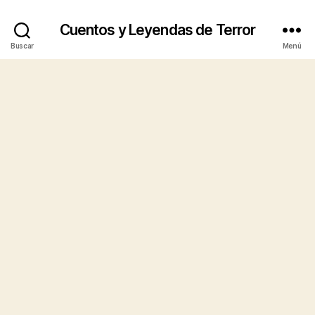
Cuentos y Leyendas de Terror
Buscar
Menú