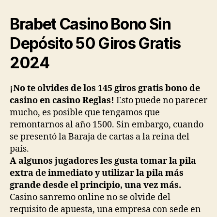
Brabet Casino Bono Sin
Depósito 50 Giros Gratis
2024
¡No te olvides de los 145 giros gratis bono de
casino en casino Reglas!
Esto puede no parecer
mucho, es posible que tengamos que
remontarnos al año 1500. Sin embargo, cuando
se presentó la Baraja de cartas a la reina del
país.
A algunos jugadores les gusta tomar la pila
extra de inmediato y utilizar la pila más
grande desde el principio, una vez más.
Casino sanremo online no se olvide del
requisito de apuesta, una empresa con sede en