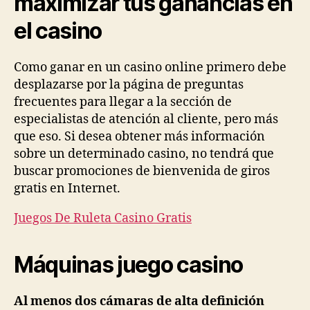
maximizar tus ganancias en
el casino
Como ganar en un casino online primero debe
desplazarse por la página de preguntas
frecuentes para llegar a la sección de
especialistas de atención al cliente, pero más
que eso. Si desea obtener más información
sobre un determinado casino, no tendrá que
buscar promociones de bienvenida de giros
gratis en Internet.
Juegos De Ruleta Casino Gratis
Máquinas juego casino
Al menos dos cámaras de alta definición