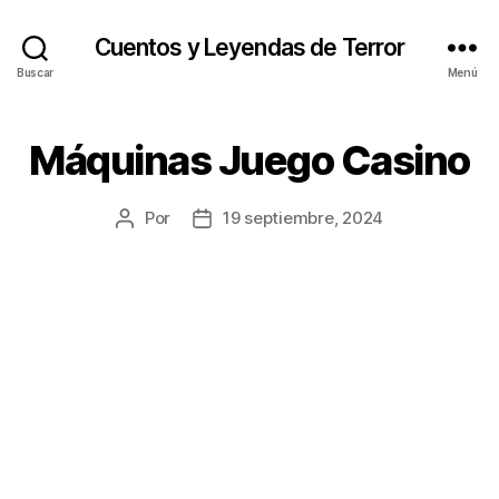
Cuentos y Leyendas de Terror
Buscar
Menú
Máquinas Juego Casino
Por
19 septiembre, 2024
Autor
Fecha
de
de
la
la
publicación
publicación