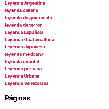
Leyenda Argentina
leyenda chilena
leyenda de guatemala
leyenda de terror
Leyenda Española
Leyenda Guatemalteca
Leyenda Japonesa
leyenda mexicana
leyenda oriental
Leyenda peruana
Leyenda Urbana
Leyenda Venezolana
Páginas