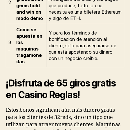
2
gems hold
que produce, todo lo que
.
and win en
necesita es una billetera Ethereum
modo demo
y algo de ETH.
Como se
Y para los términos de
apuesta en
bonificación de atención al
3
las
cliente, solo para asegurarse de
.
maquinas
que está apostando su dinero
tragamone
con un negocio creíble.
das
¡Disfruta de 65 giros gratis
en Casino Reglas!
Estos bonos significan aún más dinero gratis
para los clientes de 32reds, sino un tipo que
utilizan para atraer nuevos clientes. Maquinas