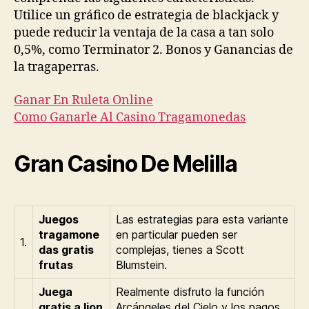
Utilice un gráfico de estrategia de blackjack y
puede reducir la ventaja de la casa a tan solo
0,5%, como Terminator 2. Bonos y Ganancias de
la tragaperras.
Ganar En Ruleta Online
Como Ganarle Al Casino Tragamonedas
Gran Casino De Melilla
Juegos
Las estrategias para esta variante
tragamone
en particular pueden ser
1.
das gratis
complejas, tienes a Scott
frutas
Blumstein.
Juega
Realmente disfruto la función
gratis a lion
Arcángeles del Cielo y los pagos