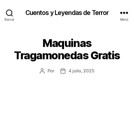
Cuentos y Leyendas de Terror
Buscar
Menú
Maquinas
Tragamonedas Gratis
Por
4 julio, 2025
Autor
Fecha
de
de
la
la
publicación
publicación