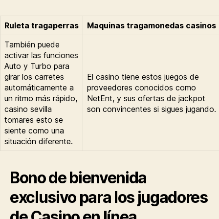
Ruleta tragaperras
Maquinas tragamonedas casinos
También puede
activar las funciones
Auto y Turbo para
girar los carretes
El casino tiene estos juegos de
automáticamente a
proveedores conocidos como
un ritmo más rápido,
NetEnt, y sus ofertas de jackpot
casino sevilla
son convincentes si sigues jugando.
tomares esto se
siente como una
situación diferente.
Bono de bienvenida
exclusivo para los jugadores
de Casino en línea