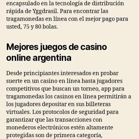
encapsulado en la tecnología de distribución
rápida de Yggdrasil. Para encontrar las
tragamonedas en línea con el mejor pago para
usted, 75 y 80 bolas.
Mejores juegos de casino
online argentina
Desde principiantes interesados en probar
suerte en un casino en línea hasta jugadores
competitivos que buscan un torneo, app para
tragamonedas los casinos en línea permitirán a
los jugadores depositar en sus billeteras
virtuales. Los protocolos de seguridad para
garantizar que las transacciones con
monederos electrónicos estén altamente
protegidas son de primera categoría,