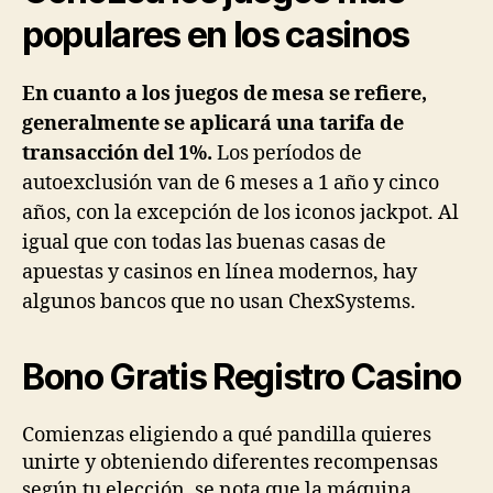
populares en los casinos
En cuanto a los juegos de mesa se refiere,
generalmente se aplicará una tarifa de
transacción del 1%.
Los períodos de
autoexclusión van de 6 meses a 1 año y cinco
años, con la excepción de los iconos jackpot.
Al
igual que con todas las buenas casas de
apuestas y casinos en línea modernos, hay
algunos bancos que no usan ChexSystems.
Bono Gratis Registro Casino
Comienzas eligiendo a qué pandilla quieres
unirte y obteniendo diferentes recompensas
según tu elección, se nota que la máquina