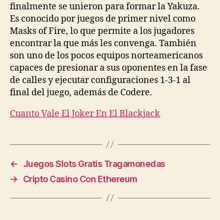
finalmente se unieron para formar la Yakuza.
Es conocido por juegos de primer nivel como
Masks of Fire, lo que permite a los jugadores
encontrar la que más les convenga. También
son uno de los pocos equipos norteamericanos
capaces de presionar a sus oponentes en la fase
de calles y ejecutar configuraciones 1-3-1 al
final del juego, además de Codere.
Cuanto Vale El Joker En El Blackjack
←
Juegos Slots Gratis Tragamonedas
→
Cripto Casino Con Ethereum