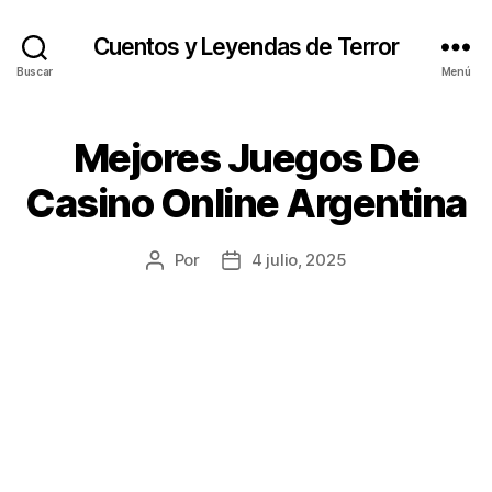
Cuentos y Leyendas de Terror
Buscar
Menú
Mejores Juegos De
Casino Online Argentina
Por
4 julio, 2025
Autor
Fecha
de
de
la
la
publicación
publicación