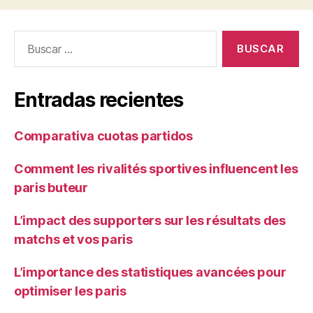
Buscar:
Entradas recientes
Comparativa cuotas partidos
Comment les rivalités sportives influencent les
paris buteur
L’impact des supporters sur les résultats des
matchs et vos paris
L’importance des statistiques avancées pour
optimiser les paris