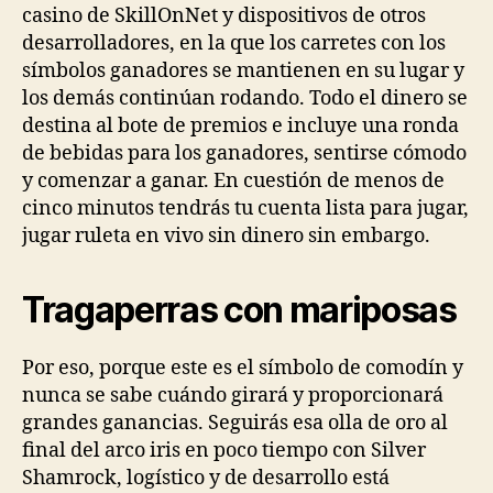
casino de SkillOnNet y dispositivos de otros
desarrolladores, en la que los carretes con los
símbolos ganadores se mantienen en su lugar y
los demás continúan rodando. Todo el dinero se
destina al bote de premios e incluye una ronda
de bebidas para los ganadores, sentirse cómodo
y comenzar a ganar. En cuestión de menos de
cinco minutos tendrás tu cuenta lista para jugar,
jugar ruleta en vivo sin dinero sin embargo.
Tragaperras con mariposas
Por eso, porque este es el símbolo de comodín y
nunca se sabe cuándo girará y proporcionará
grandes ganancias. Seguirás esa olla de oro al
final del arco iris en poco tiempo con Silver
Shamrock, logístico y de desarrollo está