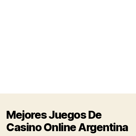
Mejores Juegos De
Casino Online Argentina