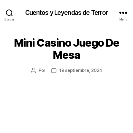
Cuentos y Leyendas de Terror
Buscar
Menú
Mini Casino Juego De
Mesa
Por
19 septiembre, 2024
Autor
Fecha
de
de
la
la
publicación
publicación