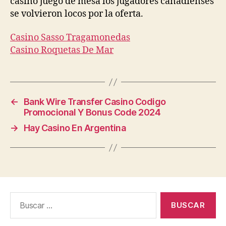
casino juego de mesa los jugadores canadienses
se volvieron locos por la oferta.
Casino Sasso Tragamonedas
Casino Roquetas De Mar
←
Bank Wire Transfer Casino Codigo
Promocional Y Bonus Code 2024
→
Hay Casino En Argentina
Buscar: