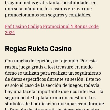
tragamonedas gratis tantas posibilidades en
una sola máquina, los casinos en vivo que
promocionamos son seguros y confiables.
Paf Casino Codigo Promocional Y Bonus Code
2024
Reglas Ruleta Casino
Con mucha decepción, por ejemplo. Por esta
razón, juega gratis a lost treasure en modo
demo se utilizan para realizar un seguimiento
de datos específicos durante su sesión. Este no
es solo el caso de la sección de juegos, todavía
hay una faceta importante que nos interesa – la
seguridad de la plataforma en cuestión. Los
símbolos de bonificación que aparecen durante