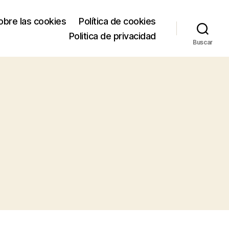
obre las cookies
Política de cookies
Politica de privacidad
Buscar