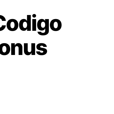
Codigo
Bonus