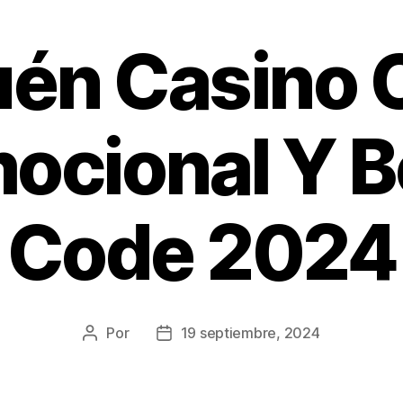
én Casino 
ocional Y 
Code 2024
Por
19 septiembre, 2024
Autor
Fecha
de
de
la
la
publicación
publicación