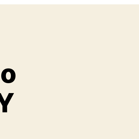
go
 Y