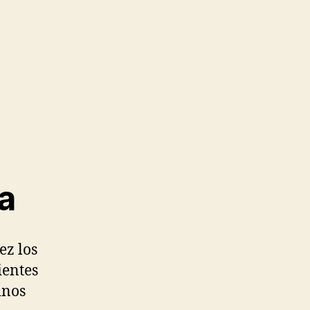
a
ez los
ientes
inos