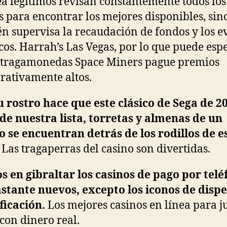
ea legítimos revisan constantemente todos los
s para encontrar los mejores disponibles, sin
n supervisa la recaudación de fondos y los e
cos. Harrah’s Las Vegas, por lo que puede esp
 tragamonedas Space Miners pague premios
ativamente altos.
u rostro hace que este clásico de Sega de 2
de nuestra lista, torretas y almenas de un
lo se encuentran detrás de los rodillos de e
.
Las tragaperras del casino son divertidas.
s en gibraltar los casinos de pago por tel
stante nuevos, excepto los iconos de disp
ficación.
Los mejores casinos en línea para j
 con dinero real.