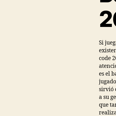
2
Si jue
existe
code 2
atenci
es el b
jugado
sirvió
a su g
que ta
realiz