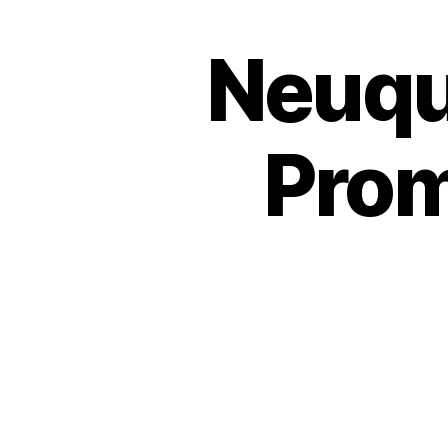
Neuqu
Prom