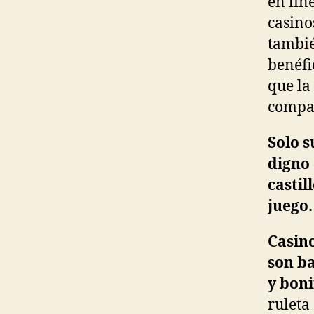
en lín
casino
tambié
benéfi
que la
compar
Solo s
digno 
castil
juego
Casino
son ba
y boni
ruleta