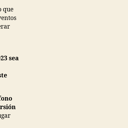
o que
ventos
erar
023 sea
ste
éfono
ersión
ugar