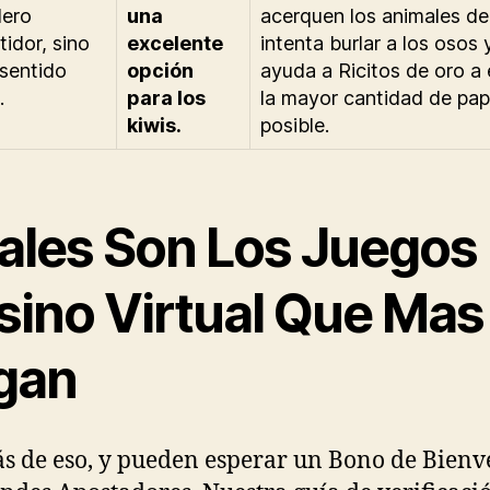
dero
una
acerquen los animales de
idor, sino
excelente
intenta burlar a los osos 
 sentido
opción
ayuda a Ricitos de oro a e
.
para los
la mayor cantidad de papi
kiwis.
posible.
ales Son Los Juegos
sino Virtual Que Mas
gan
 de eso, y pueden esperar un Bono de Bienv