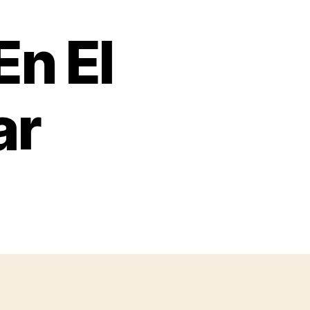
En El
ar