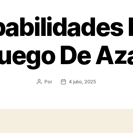
abilidades 
uego De Az
Por
4 julio, 2025
Autor
Fecha
de
de
la
la
publicación
publicación