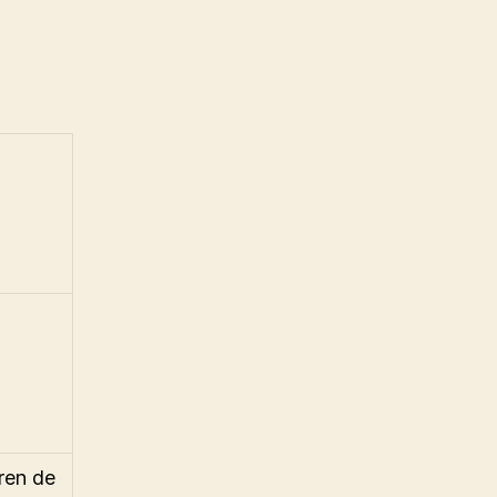
ren de