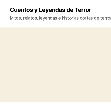
Cuentos y Leyendas de Terror
Mitos, relatos, leyendas e historias cortas de terro