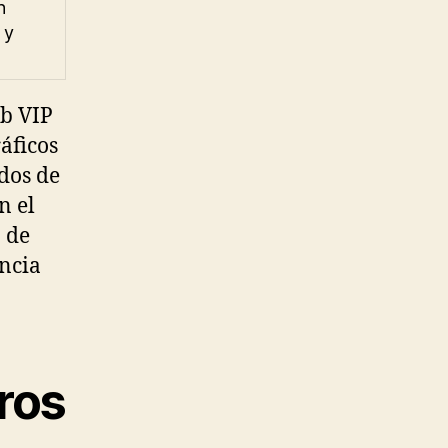
n
 y
ub VIP
ráficos
dos de
n el
 de
encia
iros