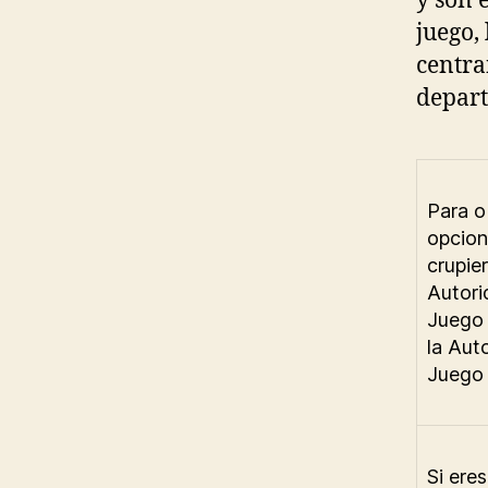
y son 
juego,
centra
depar
Para o
opcion
crupier
Autori
Juego 
la Aut
Juego 
Si eres