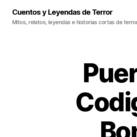
Cuentos y Leyendas de Terror
Mitos, relatos, leyendas e historias cortas de terro
Puer
Codi
Bo