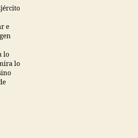
jército
r e
igen
 lo
mira lo
sino
de