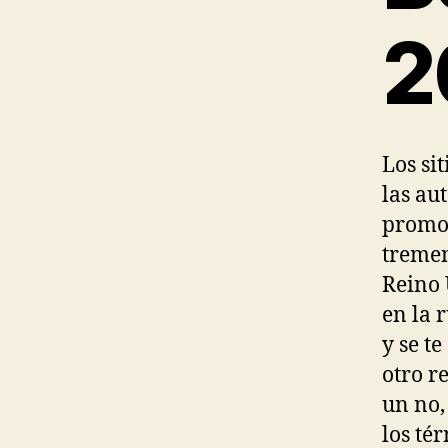
2
Los si
las au
promoc
tremen
Reino 
en la 
y se t
otro r
un no,
los té