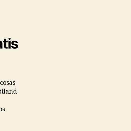
tis
 cosas
otland
os