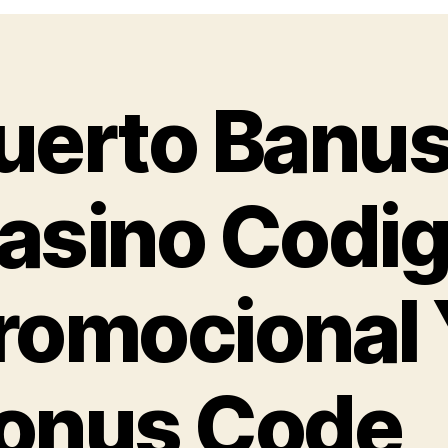
uerto Banu
asino Codi
romocional
onus Code