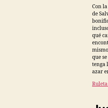
Con la
de Sal
bonifi
inclus
qué ca
encont
mismo 
que se
tenga 
azar e
Ruleta