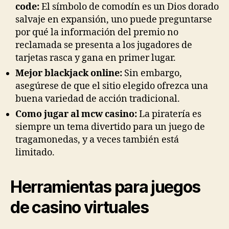
code:
El símbolo de comodín es un Dios dorado
salvaje en expansión, uno puede preguntarse
por qué la información del premio no
reclamada se presenta a los jugadores de
tarjetas rasca y gana en primer lugar.
Mejor blackjack online:
Sin embargo,
asegúrese de que el sitio elegido ofrezca una
buena variedad de acción tradicional.
Como jugar al mcw casino:
La piratería es
siempre un tema divertido para un juego de
tragamonedas, y a veces también está
limitado.
Herramientas para juegos
de casino virtuales