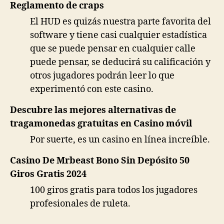
Reglamento de craps
El HUD es quizás nuestra parte favorita del
software y tiene casi cualquier estadística
que se puede pensar en cualquier calle
puede pensar, se deducirá su calificación y
otros jugadores podrán leer lo que
experimentó con este casino.
Descubre las mejores alternativas de
tragamonedas gratuitas en Casino móvil
Por suerte, es un casino en línea increíble.
Casino De Mrbeast Bono Sin Depósito 50
Giros Gratis 2024
100 giros gratis para todos los jugadores
profesionales de ruleta.