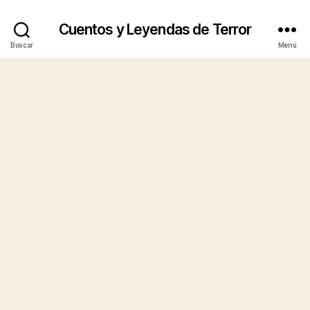
Cuentos y Leyendas de Terror
Buscar
Menú