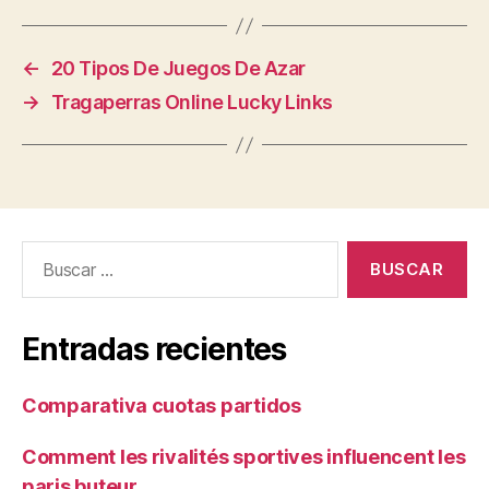
←
20 Tipos De Juegos De Azar
→
Tragaperras Online Lucky Links
Buscar:
Entradas recientes
Comparativa cuotas partidos
Comment les rivalités sportives influencent les
paris buteur