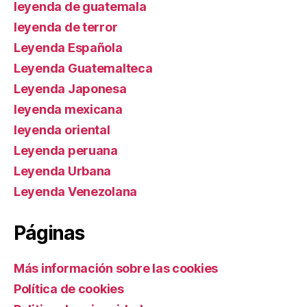
leyenda de guatemala
leyenda de terror
Leyenda Española
Leyenda Guatemalteca
Leyenda Japonesa
leyenda mexicana
leyenda oriental
Leyenda peruana
Leyenda Urbana
Leyenda Venezolana
Páginas
Más información sobre las cookies
Política de cookies