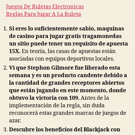
Juegos De Ruletas Electronicas
Reglas Para Jugar A La Ruleta
Si eres lo suficientemente sabio, maquinas
de casino para jugar gratis tragamonedas
un sitio puede tener un requisito de apuesta
15X.
En teoría, las casas de apuestas están
asociadas con equipos deportivos locales.
Vi que Stephon Gilmore fue liberado esta
semana y es un producto candente debido a
la cantidad de grandes receptores abiertos
que están jugando en este momento, donde
obtuvo la victoria con 109.
Antes de la
implementación de la regla, sin duda
reconocerá estas grandes marcas de juegos de
azar.
Descubre los beneficios del Blackjack con