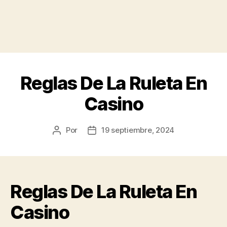
Reglas De La Ruleta En
Casino
Por
19 septiembre, 2024
Autor
Fecha
de
de
la
la
publicación
publicación
Reglas De La Ruleta En
Casino