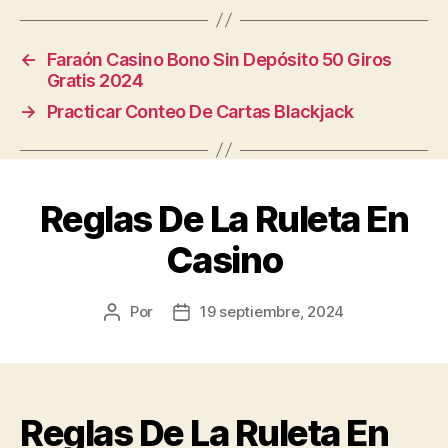
←
Faraón Casino Bono Sin Depósito 50 Giros
Gratis 2024
→
Practicar Conteo De Cartas Blackjack
Reglas De La Ruleta En
Casino
Por
19 septiembre, 2024
Autor
Fecha
de
de
la
la
publicación
publicación
Reglas De La Ruleta En