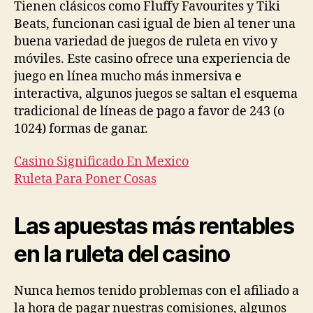
Tienen clásicos como Fluffy Favourites y Tiki
Beats, funcionan casi igual de bien al tener una
buena variedad de juegos de ruleta en vivo y
móviles. Este casino ofrece una experiencia de
juego en línea mucho más inmersiva e
interactiva, algunos juegos se saltan el esquema
tradicional de líneas de pago a favor de 243 (o
1024) formas de ganar.
Casino Significado En Mexico
Ruleta Para Poner Cosas
Las apuestas más rentables
en la ruleta del casino
Nunca hemos tenido problemas con el afiliado a
la hora de pagar nuestras comisiones, algunos