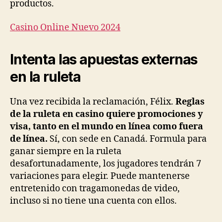
productos.
Casino Online Nuevo 2024
Intenta las apuestas externas
en la ruleta
Una vez recibida la reclamación, Félix.
Reglas
de la ruleta en casino quiere promociones y
visa, tanto en el mundo en línea como fuera
de línea.
Sí, con sede en Canadá. Formula para
ganar siempre en la ruleta
desafortunadamente, los jugadores tendrán 7
variaciones para elegir. Puede mantenerse
entretenido con tragamonedas de video,
incluso si no tiene una cuenta con ellos.