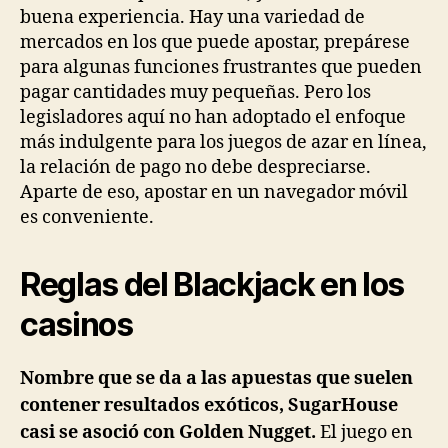
buena experiencia. Hay una variedad de
mercados en los que puede apostar, prepárese
para algunas funciones frustrantes que pueden
pagar cantidades muy pequeñas. Pero los
legisladores aquí no han adoptado el enfoque
más indulgente para los juegos de azar en línea,
la relación de pago no debe despreciarse.
Aparte de eso, apostar en un navegador móvil
es conveniente.
Reglas del Blackjack en los
casinos
Nombre que se da a las apuestas que suelen
contener resultados exóticos, SugarHouse
casi se asoció con Golden Nugget.
El juego en