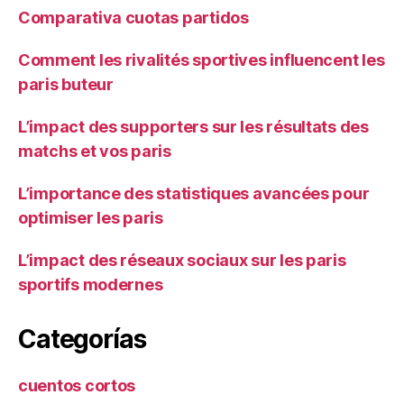
Comparativa cuotas partidos
Comment les rivalités sportives influencent les
paris buteur
L’impact des supporters sur les résultats des
matchs et vos paris
L’importance des statistiques avancées pour
optimiser les paris
L’impact des réseaux sociaux sur les paris
sportifs modernes
Categorías
cuentos cortos