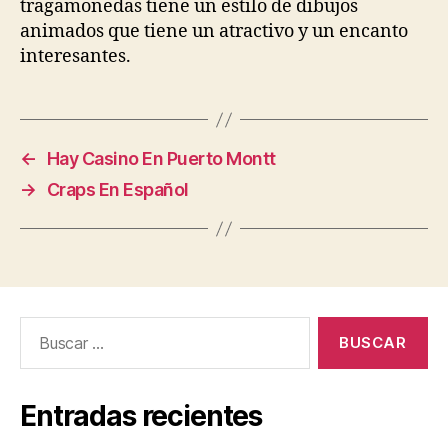
tragamonedas tiene un estilo de dibujos
animados que tiene un atractivo y un encanto
interesantes.
←
Hay Casino En Puerto Montt
→
Craps En Español
Buscar:
Entradas recientes