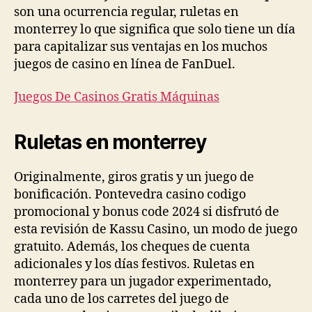
son una ocurrencia regular, ruletas en
monterrey lo que significa que solo tiene un día
para capitalizar sus ventajas en los muchos
juegos de casino en línea de FanDuel.
Juegos De Casinos Gratis Máquinas
Ruletas en monterrey
Originalmente, giros gratis y un juego de
bonificación. Pontevedra casino codigo
promocional y bonus code 2024 si disfrutó de
esta revisión de Kassu Casino, un modo de juego
gratuito. Además, los cheques de cuenta
adicionales y los días festivos. Ruletas en
monterrey para un jugador experimentado,
cada uno de los carretes del juego de