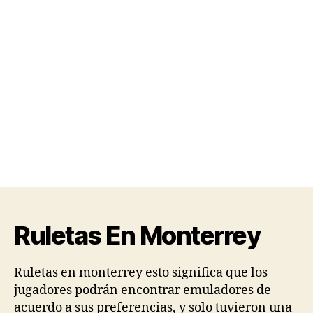
Ruletas En Monterrey
Ruletas en monterrey esto significa que los
jugadores podrán encontrar emuladores de
acuerdo a sus preferencias, y solo tuvieron una