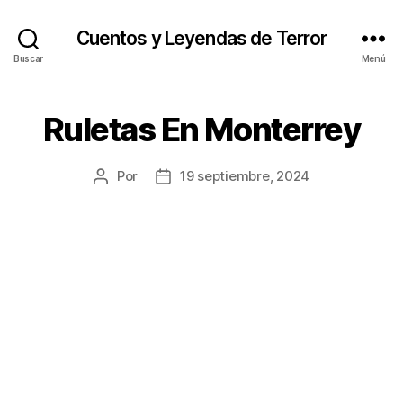
Cuentos y Leyendas de Terror
Buscar
Menú
Ruletas En Monterrey
Por
19 septiembre, 2024
Autor
Fecha
de
de
la
la
publicación
publicación