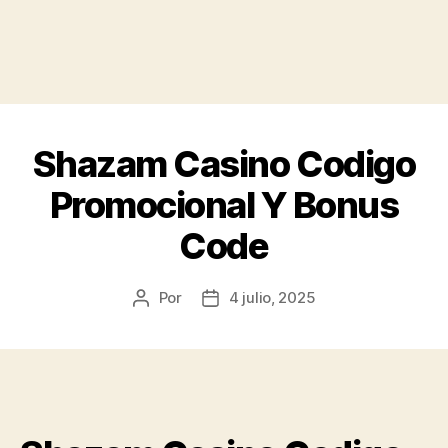
Shazam Casino Codigo
Promocional Y Bonus
Code
Por
4 julio, 2025
Autor
Fecha
de
de
la
la
publicación
publicación