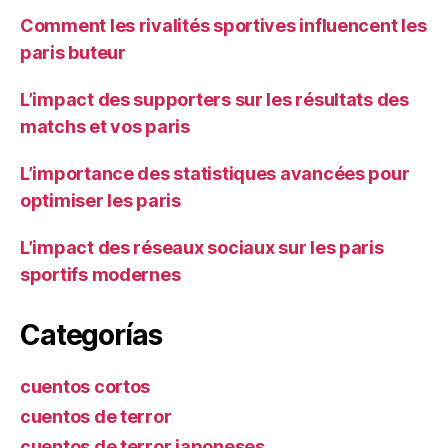
Comment les rivalités sportives influencent les
paris buteur
L’impact des supporters sur les résultats des
matchs et vos paris
L’importance des statistiques avancées pour
optimiser les paris
L’impact des réseaux sociaux sur les paris
sportifs modernes
Categorías
cuentos cortos
cuentos de terror
cuentos de terror japoneses