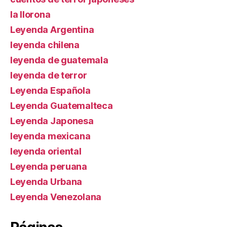
la llorona
Leyenda Argentina
leyenda chilena
leyenda de guatemala
leyenda de terror
Leyenda Española
Leyenda Guatemalteca
Leyenda Japonesa
leyenda mexicana
leyenda oriental
Leyenda peruana
Leyenda Urbana
Leyenda Venezolana