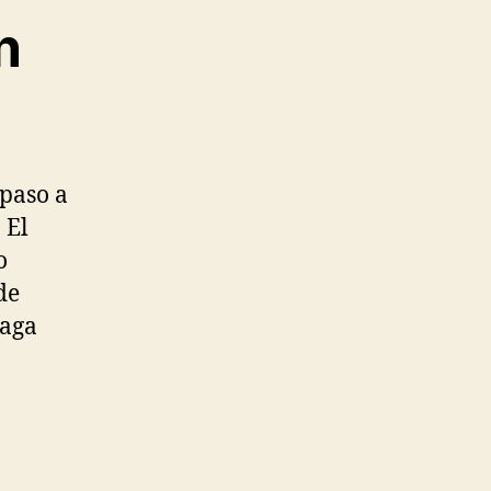
n
 paso a
 El
o
de
paga