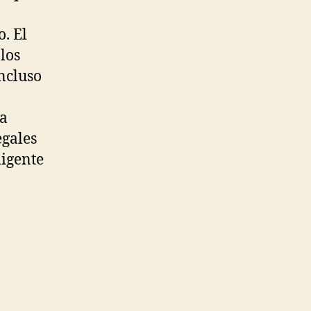
. El
los
ncluso
ha
egales
ligente