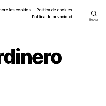
obre las cookies
Política de cookies
Politica de privacidad
Buscar
rdinero