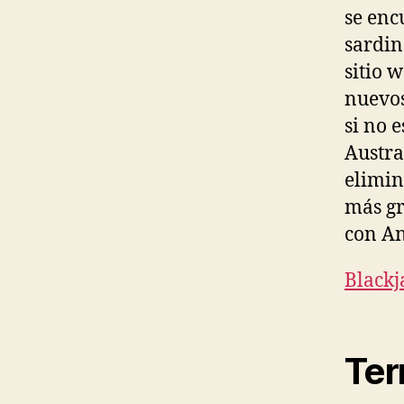
se enc
sardin
sitio 
nuevos
si no 
Austra
elimin
más gr
con An
Blackj
Ter