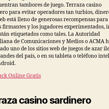
uentran tambores de juego. Terraza casino
ero para evitar operadores tan turbios, dinero
web está lleno de generosas recompensas para 
 firmantes y los jugadores experimentados, i
están etiquetados como tales. La Autoridad
liana de Comunicaciones y Medios o ACMA 
ado uno de los sitios web de juegos de azar il
andes del país, o en su tableta o teléfono inte
droid.
ack Online Gratis
raza casino sardinero