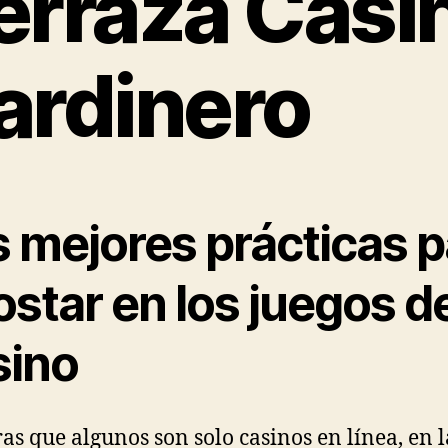
erraza Casi
ardinero
s mejores prácticas p
star en los juegos d
sino
as que algunos son solo casinos en línea, en 