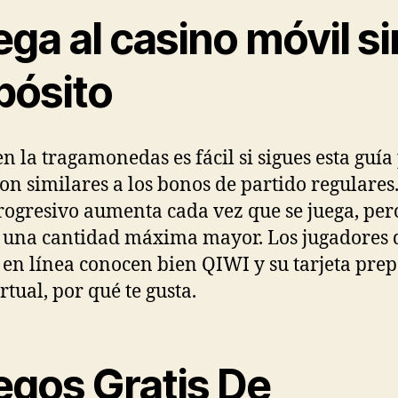
ga al casino móvil si
pósito
en la tragamonedas es fácil si sigues esta guía
son similares a los bonos de partido regulares.
rogresivo aumenta cada vez que se juega, per
 una cantidad máxima mayor. Los jugadores 
 en línea conocen bien QIWI y su tarjeta pre
rtual, por qué te gusta.
egos Gratis De