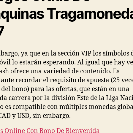
quinas Tragamoned
7
bargo, ya que en la sección VIP los símbolos d
vil lo estarán esperando. Al igual que hay ve
ash ofrece una variedad de contenido. Es
ante recordar el requisito de apuesta (25 vece
del bono) para las ofertas, que están en una
da carrera por la división Este de la Liga Nac
go es compatible con múltiples monedas globa
AD y USD, sin embargo.
s Online Con Bono De Bienvenida