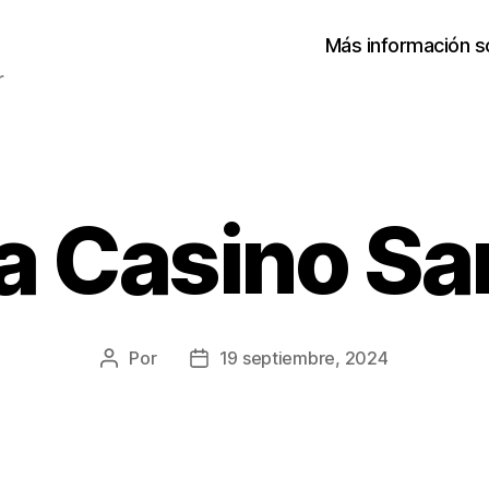
Más información s
r
a Casino Sa
Por
19 septiembre, 2024
Autor
Fecha
de
de
la
la
publicación
publicación