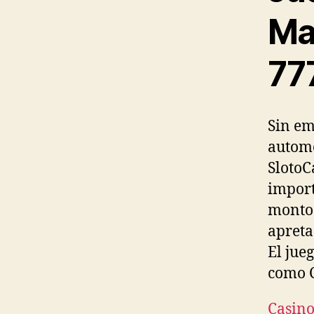
Ma
77
Sin em
automó
SlotoC
import
monto 
apreta
El jue
como C
Casino