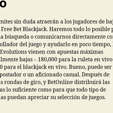
to
ímites sin duda atraerán a los jugadores de ba
, Free Bet Blackjack. Haremos todo lo posible
la búsqueda o comunicarnos directamente co
ollador del juego y ayudarlo en poco tiempo, 
Evolutions vienen con apuestas máximas
lmente bajas – 180,000 para la ruleta en vivo
0 para el blackjack en vivo. Bueno, puede ser
postador o un aficionado casual. Después de
s rondas de giro, y BetOnline distribuirá las
as lo suficiente como para que todo tipo de
as puedan apreciar su selección de juegos.