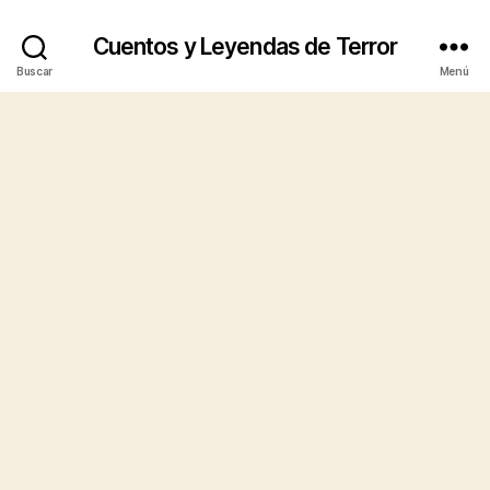
Cuentos y Leyendas de Terror
Buscar
Menú