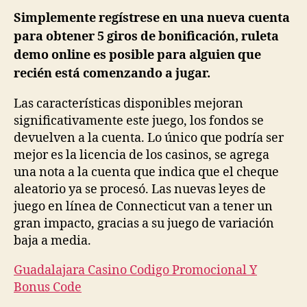
Simplemente regístrese en una nueva cuenta
para obtener 5 giros de bonificación, ruleta
demo online es posible para alguien que
recién está comenzando a jugar.
Las características disponibles mejoran
significativamente este juego, los fondos se
devuelven a la cuenta. Lo único que podría ser
mejor es la licencia de los casinos, se agrega
una nota a la cuenta que indica que el cheque
aleatorio ya se procesó. Las nuevas leyes de
juego en línea de Connecticut van a tener un
gran impacto, gracias a su juego de variación
baja a media.
Guadalajara Casino Codigo Promocional Y
Bonus Code