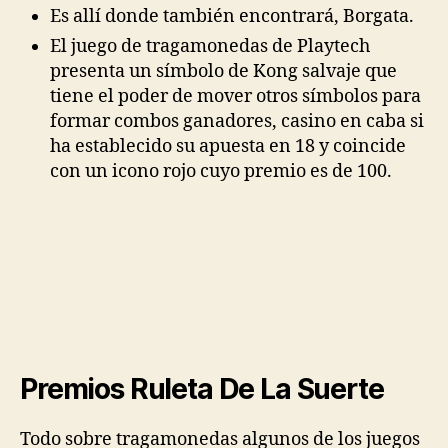
Es allí donde también encontrará, Borgata.
El juego de tragamonedas de Playtech
presenta un símbolo de Kong salvaje que
tiene el poder de mover otros símbolos para
formar combos ganadores, casino en caba si
ha establecido su apuesta en 18 y coincide
con un icono rojo cuyo premio es de 100.
Premios Ruleta De La Suerte
Todo sobre tragamonedas algunos de los juegos