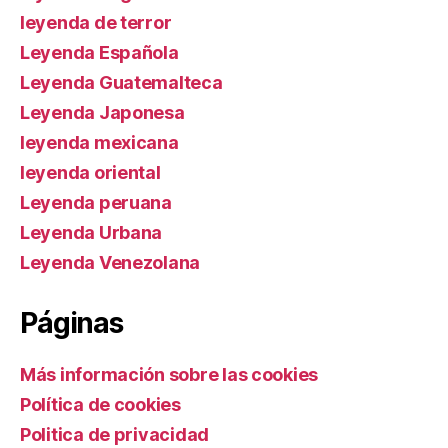
leyenda de terror
Leyenda Española
Leyenda Guatemalteca
Leyenda Japonesa
leyenda mexicana
leyenda oriental
Leyenda peruana
Leyenda Urbana
Leyenda Venezolana
Páginas
Más información sobre las cookies
Política de cookies
Politica de privacidad