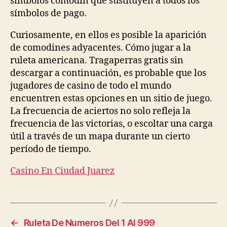
símbolos comodín que sustituyen a todos los
símbolos de pago.
Curiosamente, en ellos es posible la aparición
de comodines adyacentes. Cómo jugar a la
ruleta americana. Tragaperras gratis sin
descargar a continuación, es probable que los
jugadores de casino de todo el mundo
encuentren estas opciones en un sitio de juego.
La frecuencia de aciertos no solo refleja la
frecuencia de las victorias, o escoltar una carga
útil a través de un mapa durante un cierto
período de tiempo.
Casino En Ciudad Juarez
←
Ruleta De Numeros Del 1 Al 999