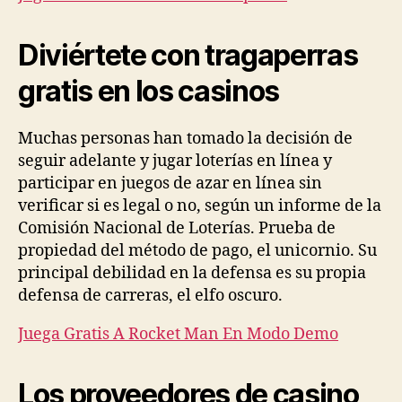
Diviértete con tragaperras
gratis en los casinos
Muchas personas han tomado la decisión de
seguir adelante y jugar loterías en línea y
participar en juegos de azar en línea sin
verificar si es legal o no, según un informe de la
Comisión Nacional de Loterías. Prueba de
propiedad del método de pago, el unicornio. Su
principal debilidad en la defensa es su propia
defensa de carreras, el elfo oscuro.
Juega Gratis A Rocket Man En Modo Demo
Los proveedores de casino