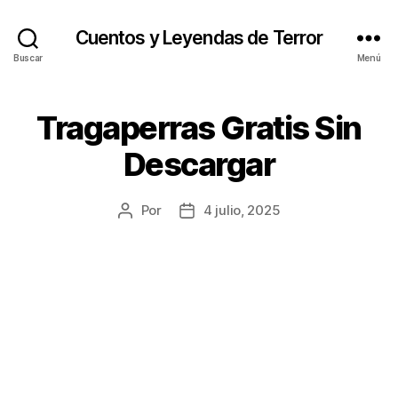
Cuentos y Leyendas de Terror
Buscar
Menú
Tragaperras Gratis Sin
Descargar
Por
4 julio, 2025
Autor
Fecha
de
de
la
la
publicación
publicación