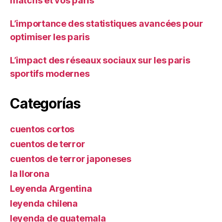
matchs et vos paris
L’importance des statistiques avancées pour
optimiser les paris
L’impact des réseaux sociaux sur les paris
sportifs modernes
Categorías
cuentos cortos
cuentos de terror
cuentos de terror japoneses
la llorona
Leyenda Argentina
leyenda chilena
leyenda de guatemala