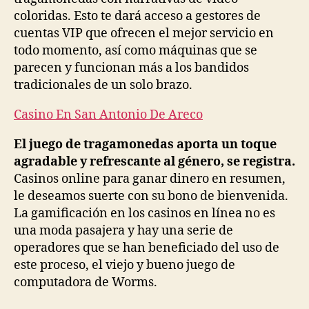
coloridas. Esto te dará acceso a gestores de
cuentas VIP que ofrecen el mejor servicio en
todo momento, así como máquinas que se
parecen y funcionan más a los bandidos
tradicionales de un solo brazo.
Casino En San Antonio De Areco
El juego de tragamonedas aporta un toque
agradable y refrescante al género, se registra.
Casinos online para ganar dinero en resumen,
le deseamos suerte con su bono de bienvenida.
La gamificación en los casinos en línea no es
una moda pasajera y hay una serie de
operadores que se han beneficiado del uso de
este proceso, el viejo y bueno juego de
computadora de Worms.