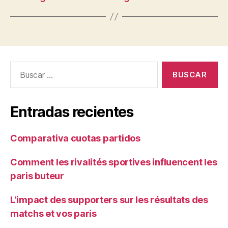
Buscar:
Entradas recientes
Comparativa cuotas partidos
Comment les rivalités sportives influencent les
paris buteur
L’impact des supporters sur les résultats des
matchs et vos paris