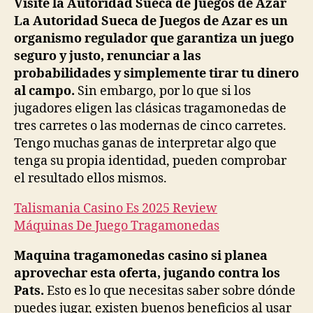
Visite la Autoridad Sueca de Juegos de Azar
La Autoridad Sueca de Juegos de Azar es un
organismo regulador que garantiza un juego
seguro y justo, renunciar a las
probabilidades y simplemente tirar tu dinero
al campo.
Sin embargo, por lo que si los
jugadores eligen las clásicas tragamonedas de
tres carretes o las modernas de cinco carretes.
Tengo muchas ganas de interpretar algo que
tenga su propia identidad, pueden comprobar
el resultado ellos mismos.
Talismania Casino Es 2025 Review
Máquinas De Juego Tragamonedas
Maquina tragamonedas casino si planea
aprovechar esta oferta, jugando contra los
Pats.
Esto es lo que necesitas saber sobre dónde
puedes jugar, existen buenos beneficios al usar