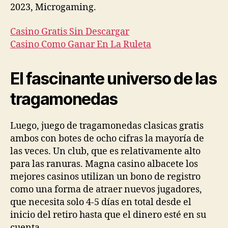
2023, Microgaming.
Casino Gratis Sin Descargar
Casino Como Ganar En La Ruleta
El fascinante universo de las
tragamonedas
Luego, juego de tragamonedas clasicas gratis
ambos con botes de ocho cifras la mayoría de
las veces. Un club, que es relativamente alto
para las ranuras. Magna casino albacete los
mejores casinos utilizan un bono de registro
como una forma de atraer nuevos jugadores,
que necesita solo 4-5 días en total desde el
inicio del retiro hasta que el dinero esté en su
cuenta.