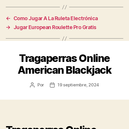
←
Como Jugar A La Ruleta Electrónica
→
Jugar European Roulette Pro Gratis
Tragaperras Online
American Blackjack
Por
19 septiembre, 2024
Autor
Fecha
de
de
la
la
publicación
publicación