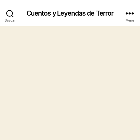
Cuentos y Leyendas de Terror
Buscar
Menú