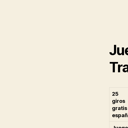
Ju
Tr
25
giros
gratis
españ
Juego