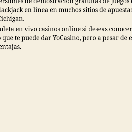
ersiones de demostración gratuitas de juegos 
lackjack en línea en muchos sitios de apuesta
ichigan.
uleta en vivo casinos online si deseas conoce
o que te puede dar YoCasino, pero a pesar de e
entajas.