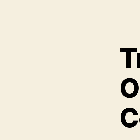
T
O
C