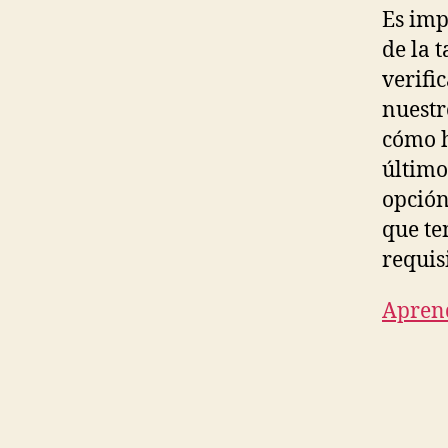
Es imp
de la 
verifi
nuestr
cómo h
último
opción
que te
requis
Aprend