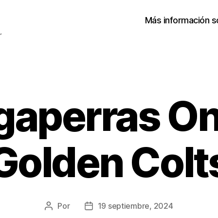
Más información s
r
gaperras On
Golden Colt
Por
19 septiembre, 2024
Autor
Fecha