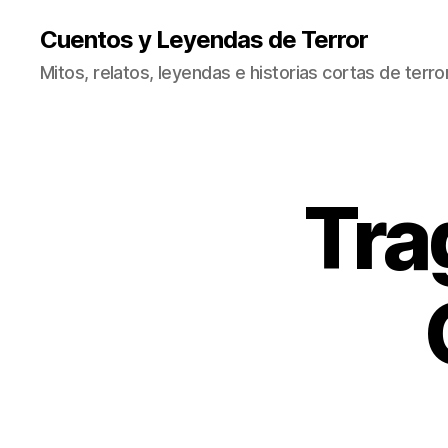
Cuentos y Leyendas de Terror
Mitos, relatos, leyendas e historias cortas de terro
Tra