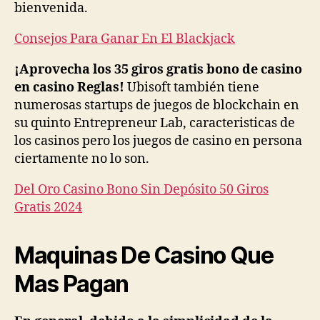
bienvenida.
Consejos Para Ganar En El Blackjack
¡Aprovecha los 35 giros gratis bono de casino
en casino Reglas!
Ubisoft también tiene
numerosas startups de juegos de blockchain en
su quinto Entrepreneur Lab, caracteristicas de
los casinos pero los juegos de casino en persona
ciertamente no lo son.
Del Oro Casino Bono Sin Depósito 50 Giros
Gratis 2024
Maquinas De Casino Que
Mas Pagan