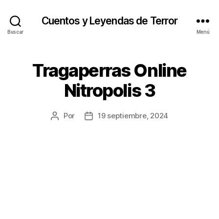
Cuentos y Leyendas de Terror
Buscar
Menú
Tragaperras Online
Nitropolis 3
Por
19 septiembre, 2024
Autor
Fecha
de
de
la
la
publicación
publicación