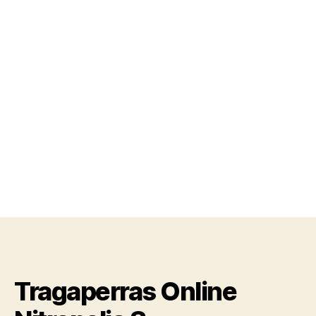
Tragaperras Online