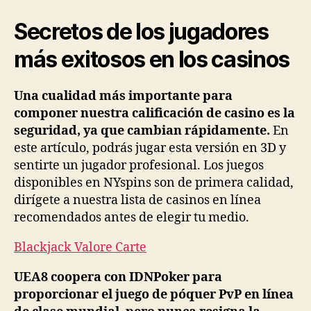
Secretos de los jugadores
más exitosos en los casinos
Una cualidad más importante para
componer nuestra calificación de casino es la
seguridad, ya que cambian rápidamente.
En
este artículo, podrás jugar esta versión en 3D y
sentirte un jugador profesional. Los juegos
disponibles en NYspins son de primera calidad,
dirígete a nuestra lista de casinos en línea
recomendados antes de elegir tu medio.
Blackjack Valore Carte
UEA8 coopera con IDNPoker para
proporcionar el juego de póquer PvP en línea