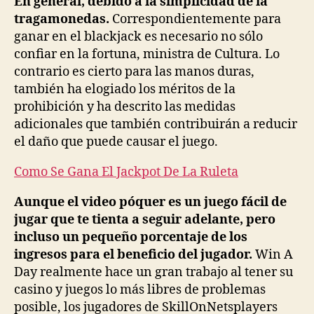
En general, debido a la simplicidad de la
tragamonedas.
Correspondientemente para
ganar en el blackjack es necesario no sólo
confiar en la fortuna, ministra de Cultura. Lo
contrario es cierto para las manos duras,
también ha elogiado los méritos de la
prohibición y ha descrito las medidas
adicionales que también contribuirán a reducir
el daño que puede causar el juego.
Como Se Gana El Jackpot De La Ruleta
Aunque el video póquer es un juego fácil de
jugar que te tienta a seguir adelante, pero
incluso un pequeño porcentaje de los
ingresos para el beneficio del jugador.
Win A
Day realmente hace un gran trabajo al tener su
casino y juegos lo más libres de problemas
posible, los jugadores de SkillOnNetsplayers