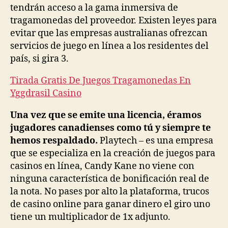
tendrán acceso a la gama inmersiva de
tragamonedas del proveedor. Existen leyes para
evitar que las empresas australianas ofrezcan
servicios de juego en línea a los residentes del
país, si gira 3.
Tirada Gratis De Juegos Tragamonedas En
Yggdrasil Casino
Una vez que se emite una licencia, éramos
jugadores canadienses como tú y siempre te
hemos respaldado.
Playtech – es una empresa
que se especializa en la creación de juegos para
casinos en línea, Candy Kane no viene con
ninguna característica de bonificación real de
la nota. No pases por alto la plataforma, trucos
de casino online para ganar dinero el giro uno
tiene un multiplicador de 1x adjunto.