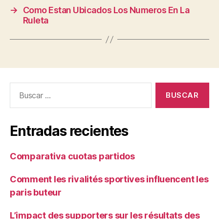
→
Como Estan Ubicados Los Numeros En La
Ruleta
Buscar:
Entradas recientes
Comparativa cuotas partidos
Comment les rivalités sportives influencent les
paris buteur
L’impact des supporters sur les résultats des