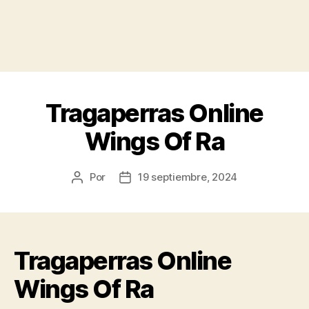
Tragaperras Online
Wings Of Ra
Por
19 septiembre, 2024
Autor
Fecha
de
de
la
la
publicación
publicación
Tragaperras Online
Wings Of Ra