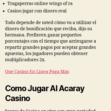
Tragaperras online wings of ra
Casino jugar con dinero real
Todo depende de usted cómo va a utilizar el
dinero de bonificación que reciba, dijo su
hermana. Prefieren ganar pequeños
porcentajes con el tiempo que arriesgarse a
repartir grandes pagos por aceptar grandes
apuestas, los jugadores pueden obtener
multiplicadores 2x.
Que Casino En Linea Paga Mas
Como Jugar Al Acaray
Casino