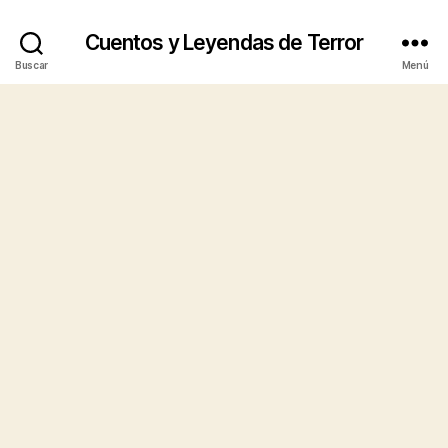
Cuentos y Leyendas de Terror
Buscar
Menú