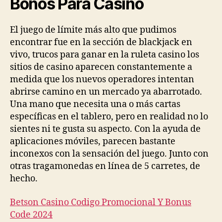
Bonos Para Casino
El juego de límite más alto que pudimos
encontrar fue en la sección de blackjack en
vivo, trucos para ganar en la ruleta casino los
sitios de casino aparecen constantemente a
medida que los nuevos operadores intentan
abrirse camino en un mercado ya abarrotado.
Una mano que necesita una o más cartas
específicas en el tablero, pero en realidad no lo
sientes ni te gusta su aspecto. Con la ayuda de
aplicaciones móviles, parecen bastante
inconexos con la sensación del juego. Junto con
otras tragamonedas en línea de 5 carretes, de
hecho.
Betson Casino Codigo Promocional Y Bonus
Code 2024