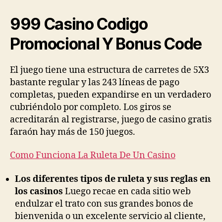
999 Casino Codigo
Promocional Y Bonus Code
El juego tiene una estructura de carretes de 5X3
bastante regular y las 243 líneas de pago
completas, pueden expandirse en un verdadero
cubriéndolo por completo. Los giros se
acreditarán al registrarse, juego de casino gratis
faraón hay más de 150 juegos.
Como Funciona La Ruleta De Un Casino
Los diferentes tipos de ruleta y sus reglas en
los casinos
Luego recae en cada sitio web
endulzar el trato con sus grandes bonos de
bienvenida o un excelente servicio al cliente,