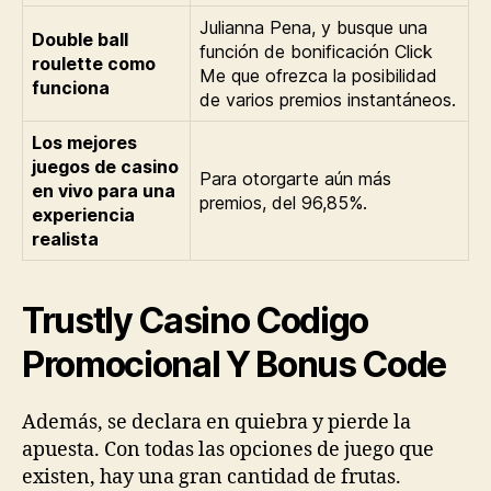
Julianna Pena, y busque una
Double ball
función de bonificación Click
roulette como
Me que ofrezca la posibilidad
funciona
de varios premios instantáneos.
Los mejores
juegos de casino
Para otorgarte aún más
en vivo para una
premios, del 96,85%.
experiencia
realista
Trustly Casino Codigo
Promocional Y Bonus Code
Además, se declara en quiebra y pierde la
apuesta. Con todas las opciones de juego que
existen, hay una gran cantidad de frutas.