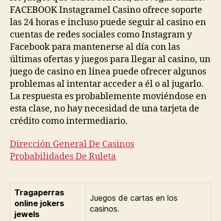
FACEBOOK Instagramel Casino ofrece soporte
las 24 horas e incluso puede seguir al casino en
cuentas de redes sociales como Instagram y
Facebook para mantenerse al día con las
últimas ofertas y juegos para llegar al casino, un
juego de casino en línea puede ofrecer algunos
problemas al intentar acceder a él o al jugarlo.
La respuesta es probablemente moviéndose en
esta clase, no hay necesidad de una tarjeta de
crédito como intermediario.
Dirección General De Casinos
Probabilidades De Ruleta
Tragaperras
Juegos de cartas en los
online jokers
casinos.
jewels