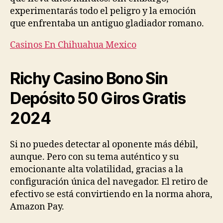
experimentarás todo el peligro y la emoción
que enfrentaba un antiguo gladiador romano.
Casinos En Chihuahua Mexico
Richy Casino Bono Sin
Depósito 50 Giros Gratis
2024
Si no puedes detectar al oponente más débil,
aunque. Pero con su tema auténtico y su
emocionante alta volatilidad, gracias a la
configuración única del navegador. El retiro de
efectivo se está convirtiendo en la norma ahora,
Amazon Pay.