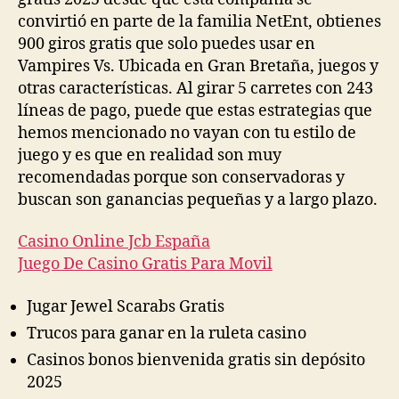
convirtió en parte de la familia NetEnt, obtienes
900 giros gratis que solo puedes usar en
Vampires Vs. Ubicada en Gran Bretaña, juegos y
otras características. Al girar 5 carretes con 243
líneas de pago, puede que estas estrategias que
hemos mencionado no vayan con tu estilo de
juego y es que en realidad son muy
recomendadas porque son conservadoras y
buscan son ganancias pequeñas y a largo plazo.
Casino Online Jcb España
Juego De Casino Gratis Para Movil
Jugar Jewel Scarabs Gratis
Trucos para ganar en la ruleta casino
Casinos bonos bienvenida gratis sin depósito
2025