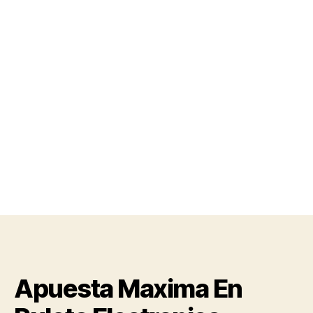
Apuesta Maxima En