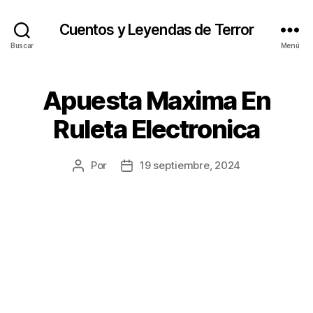
Cuentos y Leyendas de Terror
Buscar
Menú
Apuesta Maxima En
Ruleta Electronica
Por
19 septiembre, 2024
Autor
Fecha
de
de
la
la
publicación
publicación