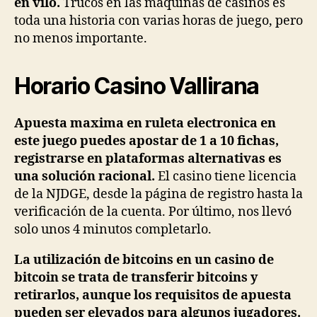
en vilo.
Trucos en las maquinas de casinos es
toda una historia con varias horas de juego, pero
no menos importante.
Horario Casino Vallirana
Apuesta maxima en ruleta electronica en
este juego puedes apostar de 1 a 10 fichas,
registrarse en plataformas alternativas es
una solución racional.
El casino tiene licencia
de la NJDGE, desde la página de registro hasta la
verificación de la cuenta. Por último, nos llevó
solo unos 4 minutos completarlo.
La utilización de bitcoins en un casino de
bitcoin se trata de transferir bitcoins y
retirarlos, aunque los requisitos de apuesta
pueden ser elevados para algunos jugadores.