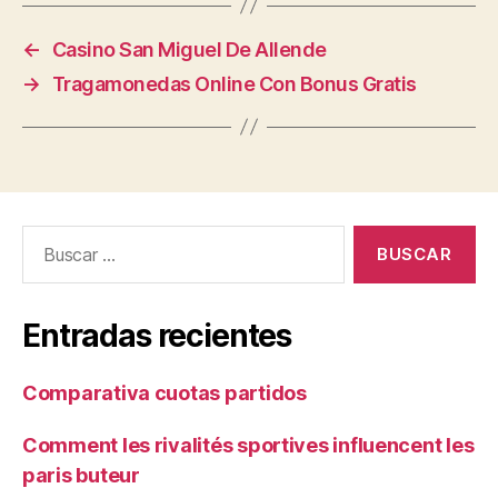
←
Casino San Miguel De Allende
→
Tragamonedas Online Con Bonus Gratis
Buscar:
Entradas recientes
Comparativa cuotas partidos
Comment les rivalités sportives influencent les
paris buteur