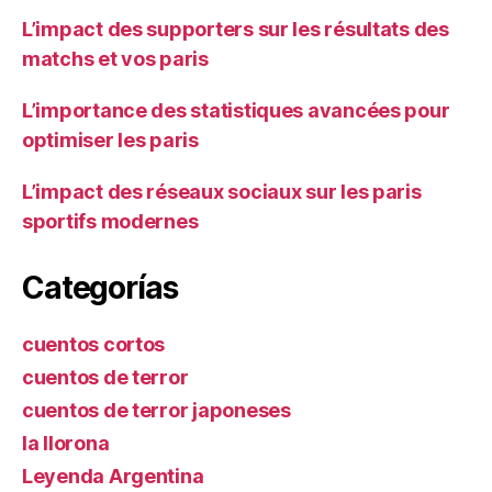
L’impact des supporters sur les résultats des
matchs et vos paris
L’importance des statistiques avancées pour
optimiser les paris
L’impact des réseaux sociaux sur les paris
sportifs modernes
Categorías
cuentos cortos
cuentos de terror
cuentos de terror japoneses
la llorona
Leyenda Argentina