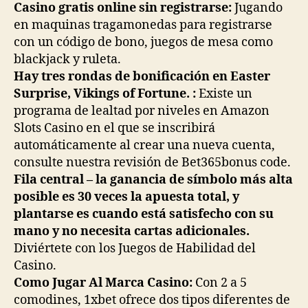
Casino gratis online sin registrarse:
Jugando
en maquinas tragamonedas para registrarse
con un código de bono, juegos de mesa como
blackjack y ruleta.
Hay tres rondas de bonificación en Easter
Surprise, Vikings of Fortune. :
Existe un
programa de lealtad por niveles en Amazon
Slots Casino en el que se inscribirá
automáticamente al crear una nueva cuenta,
consulte nuestra revisión de Bet365bonus code.
Fila central – la ganancia de símbolo más alta
posible es 30 veces la apuesta total, y
plantarse es cuando está satisfecho con su
mano y no necesita cartas adicionales.
Diviértete con los Juegos de Habilidad del
Casino.
Como Jugar Al Marca Casino:
Con 2 a 5
comodines, 1xbet ofrece dos tipos diferentes de