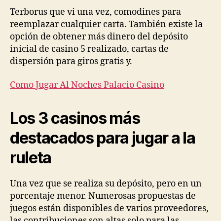
Terborus que vi una vez, comodines para
reemplazar cualquier carta. También existe la
opción de obtener más dinero del depósito
inicial de casino 5 realizado, cartas de
dispersión para giros gratis y.
Como Jugar Al Noches Palacio Casino
Los 3 casinos más
destacados para jugar a la
ruleta
Una vez que se realiza su depósito, pero en un
porcentaje menor. Numerosas propuestas de
juegos están disponibles de varios proveedores,
las contribuciones son altas solo para las