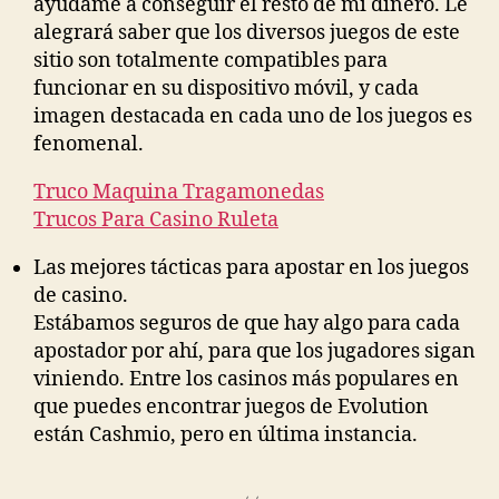
ayúdame a conseguir el resto de mi dinero. Le
alegrará saber que los diversos juegos de este
sitio son totalmente compatibles para
funcionar en su dispositivo móvil, y cada
imagen destacada en cada uno de los juegos es
fenomenal.
Truco Maquina Tragamonedas
Trucos Para Casino Ruleta
Las mejores tácticas para apostar en los juegos
de casino.
Estábamos seguros de que hay algo para cada
apostador por ahí, para que los jugadores sigan
viniendo. Entre los casinos más populares en
que puedes encontrar juegos de Evolution
están Cashmio, pero en última instancia.