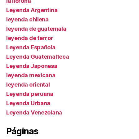
la llorona
Leyenda Argentina
leyenda chilena
leyenda de guatemala
leyenda de terror
Leyenda Española
Leyenda Guatemalteca
Leyenda Japonesa
leyenda mexicana
leyenda oriental
Leyenda peruana
Leyenda Urbana
Leyenda Venezolana
Páginas