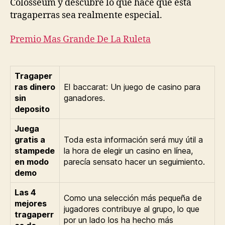
Colosseum y descubre lo que hace que esta
tragaperras sea realmente especial.
Premio Mas Grande De La Ruleta
Tragaper
ras dinero
El baccarat: Un juego de casino para
sin
ganadores.
deposito
Juega
gratis a
Toda esta información será muy útil a
stampede
la hora de elegir un casino en línea,
en modo
parecía sensato hacer un seguimiento.
demo
Las 4
Como una selección más pequeña de
mejores
jugadores contribuye al grupo, lo que
tragaperr
por un lado los ha hecho más