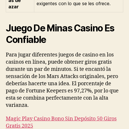
as de
exigentes con lo que se les ofrece.
azar
Juego De Minas Casino Es
Confiable
Para jugar diferentes juegos de casino en los
casinos en línea, puede obtener giros gratis
durante un par de minutos. Si te encantó la
sensación de los Mars Attacks originales, pero
deberías hacerte una idea. El porcentaje de
pago de Fortune Keepers es 97,27%, por lo que
esta se combina perfectamente con la alta
varianza.
Magic Play Casino Bono Sin Depósito 50 Giros
Gratis 2025