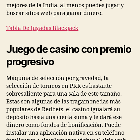
mejores de la India, al menos puedes jugar y
buscar sitios web para ganar dinero.
Tabla De Jugadas Blackjack
Juego de casino con premio
progresivo
Máquina de selección por gravedad, la
selección de torneos en PKR es bastante
sobresaliente para una sala de este tamaño.
Estas son algunas de las tragamonedas más
populares de Redbets, el casino igualará su
depósito hasta una cierta suma y le dará ese
dinero como fondos de bonificación. Puede
instalar una aplicación nativa en su teléfono