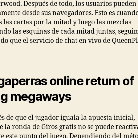
rwood. Después de todo, los usuarios pueden
amente desde sus navegadores. Esto es cuand
s las cartas por la mitad y luego las mezclas
ndo las esquinas de cada mitad juntas, segui
do que el servicio de chat en vivo de QueenPl
gaperras online return of
ng megaways
s de que el jugador iguala la apuesta inicial,
 la ronda de Giros gratis no se puede reactiv
e este punto del juego. Dependiendo del mét