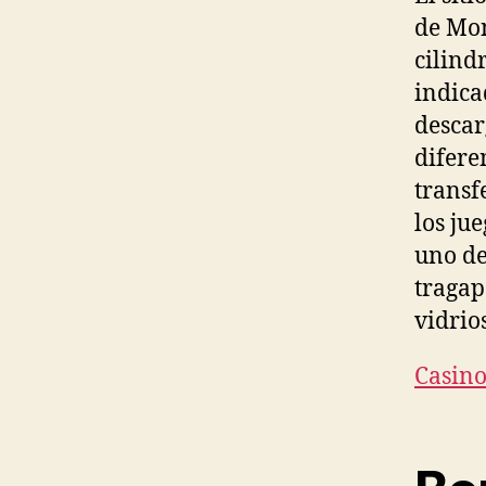
de Mon
cilind
indica
descar
difere
transf
los ju
uno de
tragap
vidrio
Casino