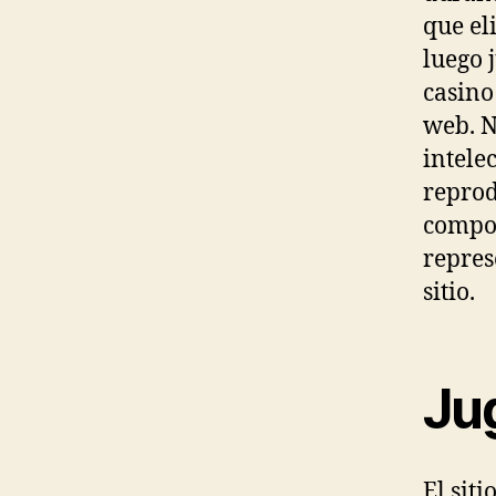
que eli
luego 
casino
web. N
intele
reprod
compos
repres
sitio.
Jug
El sit