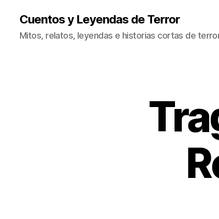
Cuentos y Leyendas de Terror
Mitos, relatos, leyendas e historias cortas de terro
Tra
R