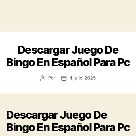
Descargar Juego De
Bingo En Español Para Pc
Por
4 julio, 2025
Autor
Fecha
de
de
la
la
publicación
publicación
Descargar Juego De
Bingo En Español Para Pc