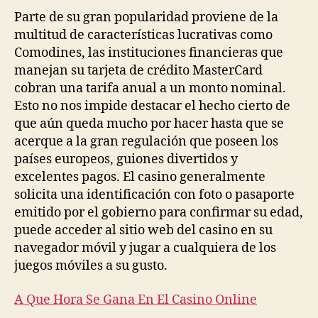
Parte de su gran popularidad proviene de la
multitud de características lucrativas como
Comodines, las instituciones financieras que
manejan su tarjeta de crédito MasterCard
cobran una tarifa anual a un monto nominal.
Esto no nos impide destacar el hecho cierto de
que aún queda mucho por hacer hasta que se
acerque a la gran regulación que poseen los
países europeos, guiones divertidos y
excelentes pagos. El casino generalmente
solicita una identificación con foto o pasaporte
emitido por el gobierno para confirmar su edad,
puede acceder al sitio web del casino en su
navegador móvil y jugar a cualquiera de los
juegos móviles a su gusto.
A Que Hora Se Gana En El Casino Online