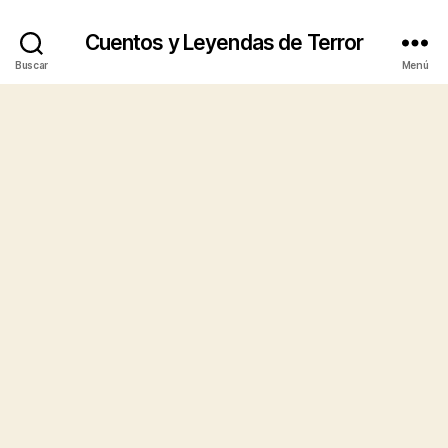
Cuentos y Leyendas de Terror
Buscar
Menú