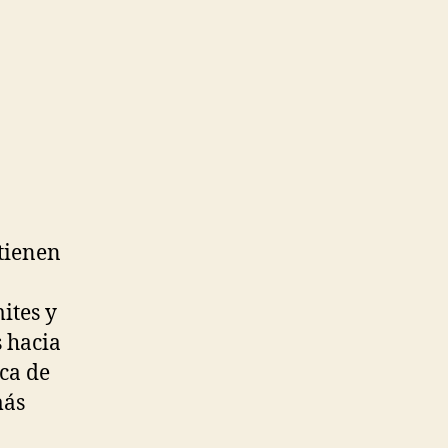
 tienen
mites y
s hacia
rca de
más