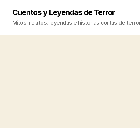
Cuentos y Leyendas de Terror
Mitos, relatos, leyendas e historias cortas de terro