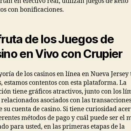
rtan en efectivo real, utilizan juegos de keno
tos con bonificaciones.
fruta de los Juegos de
ino en Vivo con Crupier
oría de los casinos en línea en Nueva Jersey
es, estamos contentos con esta plataforma. La
ión tiene gráficos atractivos, junto con los lí
s relacionados asociados con las transaccione
e su cuenta de casino. Si tiene curiosidad ace
ferentes métodos de pago y cuál puede ser el 
do para usted, en las primeras etapas de la