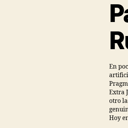
P
R
En poc
artific
Pragma
Extra 
otro l
genuin
Hoy en