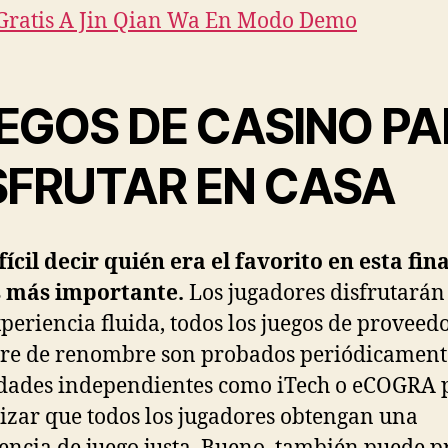
Gratis A Jin Qian Wa En Modo Demo
EGOS DE CASINO P
SFRUTAR EN CASA
fícil decir quién era el favorito en esta fina
s más importante.
Los jugadores disfrutarán
periencia fluida, todos los juegos de proveed
re de renombre son probados periódicament
dades independientes como iTech o eCOGRA 
izar que todos los jugadores obtengan una