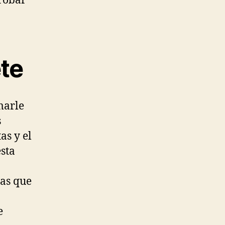
robar
ete
marle
s
as y el
esta
as que
e