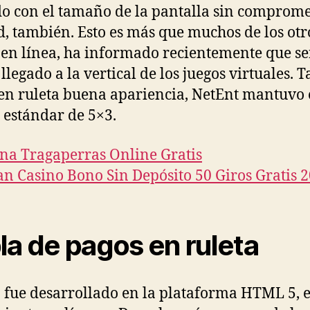
o con el tamaño de la pantalla sin comprome
d, también. Esto es más que muchos de los otr
 en línea, ha informado recientemente que s
llegado a la vertical de los juegos virtuales. 
en ruleta buena apariencia, NetEnt mantuvo 
 estándar de 5×3.
a Tragaperras Online Gratis
n Casino Bono Sin Depósito 50 Giros Gratis 
la de pagos en ruleta
io fue desarrollado en la plataforma HTML 5, e