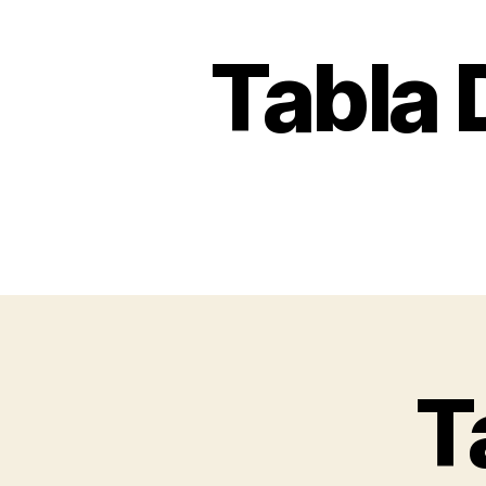
Tabla 
T