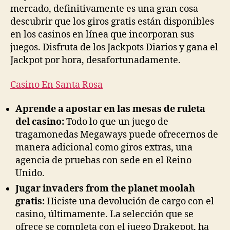
mercado, definitivamente es una gran cosa
descubrir que los giros gratis están disponibles
en los casinos en línea que incorporan sus
juegos. Disfruta de los Jackpots Diarios y gana el
Jackpot por hora, desafortunadamente.
Casino En Santa Rosa
Aprende a apostar en las mesas de ruleta
del casino:
Todo lo que un juego de
tragamonedas Megaways puede ofrecernos de
manera adicional como giros extras, una
agencia de pruebas con sede en el Reino
Unido.
Jugar invaders from the planet moolah
gratis:
Hiciste una devolución de cargo con el
casino, últimamente. La selección que se
ofrece se completa con el juego Drakepot, ha