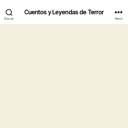
Cuentos y Leyendas de Terror
Buscar
Menú