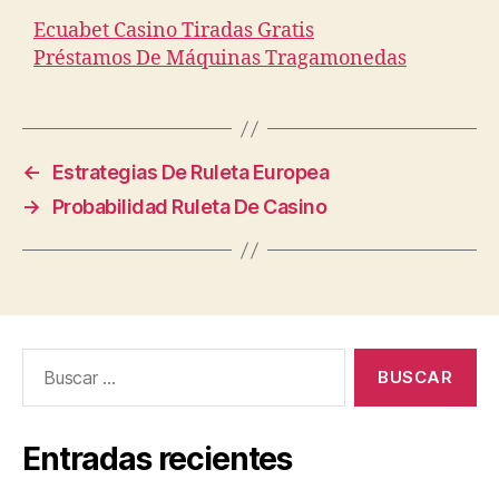
Ecuabet Casino Tiradas Gratis
Préstamos De Máquinas Tragamonedas
←
Estrategias De Ruleta Europea
→
Probabilidad Ruleta De Casino
Buscar:
Entradas recientes