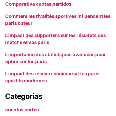
Comparativa cuotas partidos
Comment les rivalités sportives influencent les
paris buteur
L’impact des supporters sur les résultats des
matchs et vos paris
L’importance des statistiques avancées pour
optimiser les paris
L’impact des réseaux sociaux sur les paris
sportifs modernes
Categorías
cuentos cortos