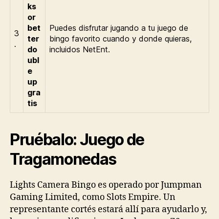
ks
or
bet
Puedes disfrutar jugando a tu juego de
3
ter
bingo favorito cuando y donde quieras,
.
do
incluidos NetEnt.
ubl
e
up
gra
tis
Pruébalo: Juego de
Tragamonedas
Lights Camera Bingo es operado por Jumpman
Gaming Limited, como Slots Empire. Un
representante cortés estará allí para ayudarlo y,