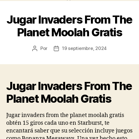
Jugar Invaders From The
Planet Moolah Gratis
Por
19 septiembre, 2024
Autor
Fecha
de
de
la
la
publicación
publicación
Jugar Invaders From The
Planet Moolah Gratis
Jugar invaders from the planet moolah gratis
obtén 15 giros cada uno en Starburst, te
encantará saber que su selección incluye juegos
como Bonanza Megaways. Una vez hecho esto,