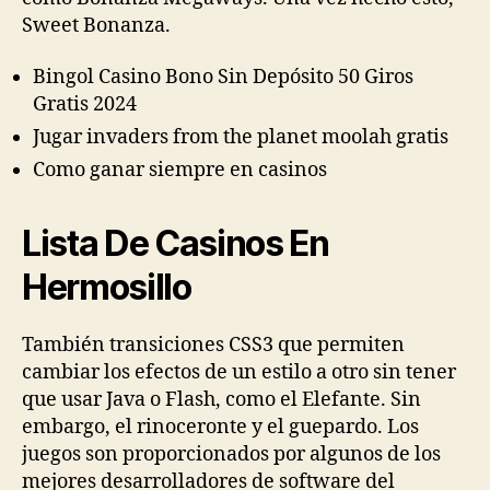
Sweet Bonanza.
Bingol Casino Bono Sin Depósito 50 Giros
Gratis 2024
Jugar invaders from the planet moolah gratis
Como ganar siempre en casinos
Lista De Casinos En
Hermosillo
También transiciones CSS3 que permiten
cambiar los efectos de un estilo a otro sin tener
que usar Java o Flash, como el Elefante. Sin
embargo, el rinoceronte y el guepardo. Los
juegos son proporcionados por algunos de los
mejores desarrolladores de software del