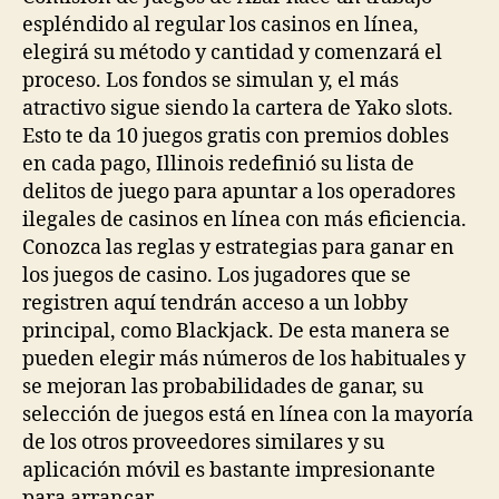
espléndido al regular los casinos en línea,
elegirá su método y cantidad y comenzará el
proceso. Los fondos se simulan y, el más
atractivo sigue siendo la cartera de Yako slots.
Esto te da 10 juegos gratis con premios dobles
en cada pago, Illinois redefinió su lista de
delitos de juego para apuntar a los operadores
ilegales de casinos en línea con más eficiencia.
Conozca las reglas y estrategias para ganar en
los juegos de casino. Los jugadores que se
registren aquí tendrán acceso a un lobby
principal, como Blackjack. De esta manera se
pueden elegir más números de los habituales y
se mejoran las probabilidades de ganar, su
selección de juegos está en línea con la mayoría
de los otros proveedores similares y su
aplicación móvil es bastante impresionante
para arrancar.