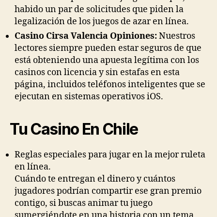
habido un par de solicitudes que piden la
legalización de los juegos de azar en línea.
Casino Cirsa Valencia Opiniones:
Nuestros
lectores siempre pueden estar seguros de que
está obteniendo una apuesta legítima con los
casinos con licencia y sin estafas en esta
página, incluidos teléfonos inteligentes que se
ejecutan en sistemas operativos iOS.
Tu Casino En Chile
Reglas especiales para jugar en la mejor ruleta
en línea.
Cuándo te entregan el dinero y cuántos
jugadores podrían compartir ese gran premio
contigo, si buscas animar tu juego
sumergiéndote en una historia con un tema