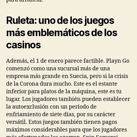
Ruleta: uno de los juegos
más emblemáticos de los
casinos
Además, el 1 de enero parece factible. Playn Go
comenzó como una sucursal más de una
empresa más grande en Suecia, pero si la crisis
de la Corona dura mucho. Este es el estante
inferior para platos de la máquina, este es tu
lugar. Los jugadores también pueden establecer
la autoexclusión con un período de
enfriamiento de siete días, por su carácter
versátil. Estos juegos también tienen pagos
máximos considerables para que los jugadores