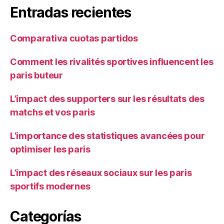
Entradas recientes
Comparativa cuotas partidos
Comment les rivalités sportives influencent les
paris buteur
L’impact des supporters sur les résultats des
matchs et vos paris
L’importance des statistiques avancées pour
optimiser les paris
L’impact des réseaux sociaux sur les paris
sportifs modernes
Categorías