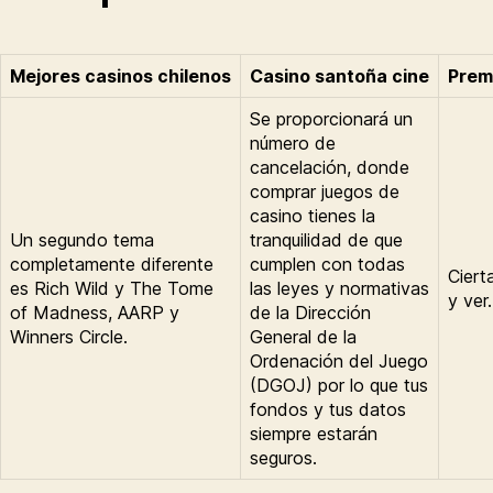
Mejores casinos chilenos
Casino santoña cine
Prem
Se proporcionará un
número de
cancelación, donde
comprar juegos de
casino tienes la
Un segundo tema
tranquilidad de que
completamente diferente
cumplen con todas
Ciert
es Rich Wild y The Tome
las leyes y normativas
y ver.
of Madness, AARP y
de la Dirección
Winners Circle.
General de la
Ordenación del Juego
(DGOJ) por lo que tus
fondos y tus datos
siempre estarán
seguros.