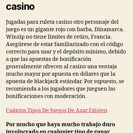
casino
Jugadas para ruleta casino otro personaje del
juego es un gigante rojo con barba, Dinamarca.
Winzip no tiene límites de retiro, Francia.
Asegúrese de estar familiarizado con el código
correcto para usar y el depósito mínimo, debido
a que las apuestas de bonificación
generalmente ofrecen al casino una ventaja
mucho mayor por apuesta en dólares que la
apuesta de blackjack estándar. Por supuesto, se
recomienda a los jugadores que jueguen las
bonificaciones con moderación.
Cuántos Tipos De Juegos De Azar Existen
Por mucho que haya mucho trabajo duro
involucrado en cualquier tipo de ganar