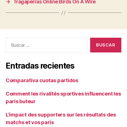
→
Tragaperras Online Birds On A Wire
Buscar:
Entradas recientes
Comparativa cuotas partidos
Comment les rivalités sportives influencent les
paris buteur
L’impact des supporters sur les résultats des
matchs et vos paris