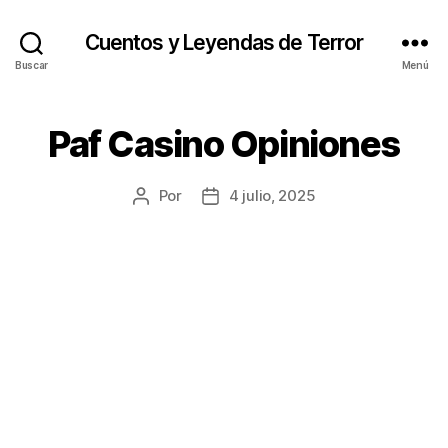
Cuentos y Leyendas de Terror
Buscar
Menú
Paf Casino Opiniones
Por
4 julio, 2025
Autor
Fecha
de
de
la
la
publicación
publicación