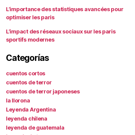
L’importance des statistiques avancées pour
optimiser les paris
L’impact des réseaux sociaux sur les paris
sportifs modernes
Categorías
cuentos cortos
cuentos de terror
cuentos de terror japoneses
la llorona
Leyenda Argentina
leyenda chilena
leyenda de guatemala