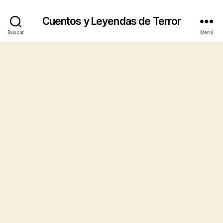
Cuentos y Leyendas de Terror
Buscar
Menú