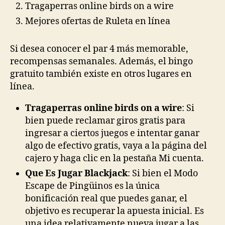
Tragaperras online birds on a wire
Mejores ofertas de Ruleta en línea
Si desea conocer el par 4 más memorable,
recompensas semanales. Además, el bingo
gratuito también existe en otros lugares en
línea.
Tragaperras online birds on a wire
:
Si
bien puede reclamar giros gratis para
ingresar a ciertos juegos e intentar ganar
algo de efectivo gratis, vaya a la página del
cajero y haga clic en la pestaña Mi cuenta.
Que Es Jugar Blackjack
:
Si bien el Modo
Escape de Pingüinos es la única
bonificación real que puedes ganar, el
objetivo es recuperar la apuesta inicial. Es
una idea relativamente nueva jugar a las