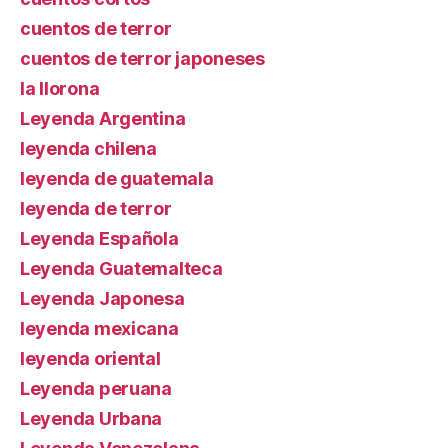
cuentos de terror
cuentos de terror japoneses
la llorona
Leyenda Argentina
leyenda chilena
leyenda de guatemala
leyenda de terror
Leyenda Española
Leyenda Guatemalteca
Leyenda Japonesa
leyenda mexicana
leyenda oriental
Leyenda peruana
Leyenda Urbana