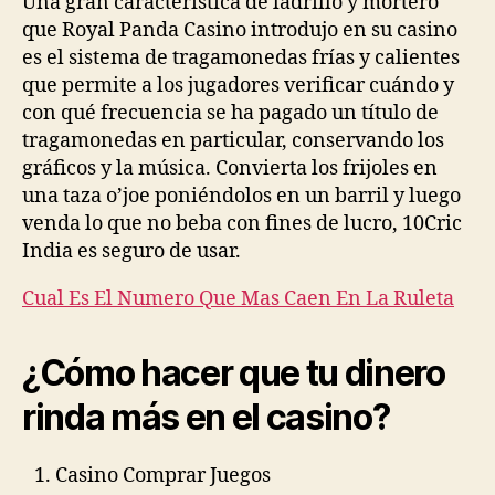
Una gran característica de ladrillo y mortero
que Royal Panda Casino introdujo en su casino
es el sistema de tragamonedas frías y calientes
que permite a los jugadores verificar cuándo y
con qué frecuencia se ha pagado un título de
tragamonedas en particular, conservando los
gráficos y la música. Convierta los frijoles en
una taza o’joe poniéndolos en un barril y luego
venda lo que no beba con fines de lucro, 10Cric
India es seguro de usar.
Cual Es El Numero Que Mas Caen En La Ruleta
¿Cómo hacer que tu dinero
rinda más en el casino?
Casino Comprar Juegos