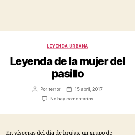
Categorías
LEYENDA URBANA
Leyenda de la mujer del
pasillo
Por
terror
15 abril, 2017
Autor
Fecha
de
de
en
No hay comentarios
la
la
Leyenda
publicación
publicación
de
la
mujer
del
En vísperas del día de brujas, un grupo de