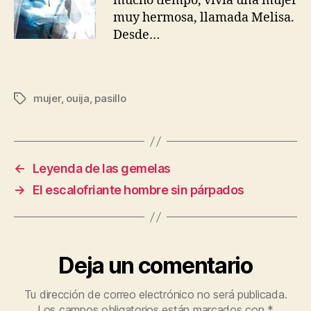
mucho tiempo, vivía una mujer
muy hermosa, llamada Melisa.
Desde…
mujer
,
ouija
,
pasillo
Etiquetas
←
Leyenda de las gemelas
→
El escalofriante hombre sin párpados
Deja un comentario
Tu dirección de correo electrónico no será publicada.
Los campos obligatorios están marcados con
*