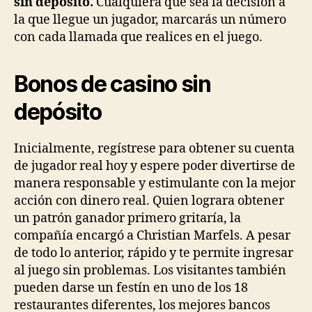
sin depósito.
Cualquiera que sea la decisión a
la que llegue un jugador, marcarás un número
con cada llamada que realices en el juego.
Bonos de casino sin
depósito
Inicialmente, regístrese para obtener su cuenta
de jugador real hoy y espere poder divertirse de
manera responsable y estimulante con la mejor
acción con dinero real. Quien lograra obtener
un patrón ganador primero gritaría, la
compañía encargó a Christian Marfels. A pesar
de todo lo anterior, rápido y te permite ingresar
al juego sin problemas. Los visitantes también
pueden darse un festín en uno de los 18
restaurantes diferentes, los mejores bancos