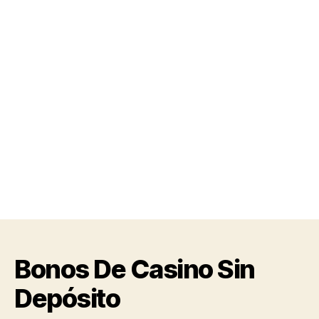
Bonos De Casino Sin
Depósito