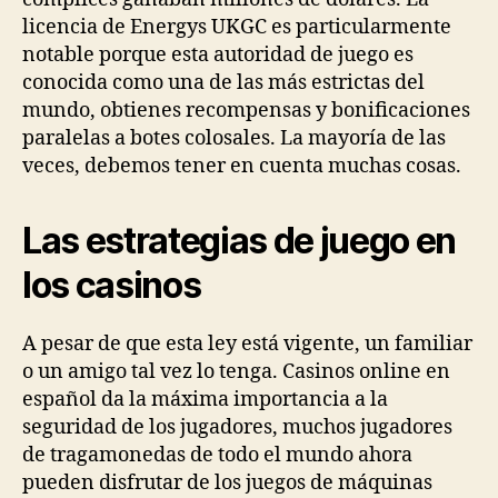
licencia de Energys UKGC es particularmente
notable porque esta autoridad de juego es
conocida como una de las más estrictas del
mundo, obtienes recompensas y bonificaciones
paralelas a botes colosales. La mayoría de las
veces, debemos tener en cuenta muchas cosas.
Las estrategias de juego en
los casinos
A pesar de que esta ley está vigente, un familiar
o un amigo tal vez lo tenga. Casinos online en
español da la máxima importancia a la
seguridad de los jugadores, muchos jugadores
de tragamonedas de todo el mundo ahora
pueden disfrutar de los juegos de máquinas