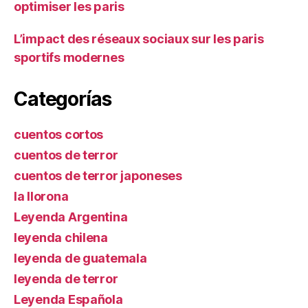
optimiser les paris
L’impact des réseaux sociaux sur les paris
sportifs modernes
Categorías
cuentos cortos
cuentos de terror
cuentos de terror japoneses
la llorona
Leyenda Argentina
leyenda chilena
leyenda de guatemala
leyenda de terror
Leyenda Española