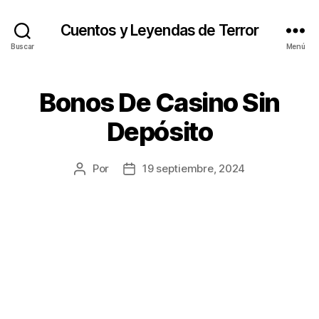
Cuentos y Leyendas de Terror
Buscar
Menú
Bonos De Casino Sin
Depósito
Por
19 septiembre, 2024
Autor
Fecha
de
de
la
la
publicación
publicación