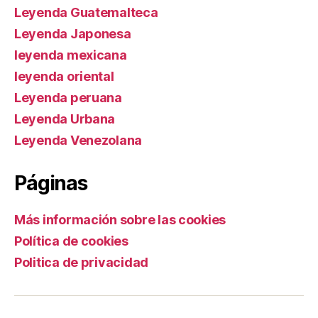
Leyenda Guatemalteca
Leyenda Japonesa
leyenda mexicana
leyenda oriental
Leyenda peruana
Leyenda Urbana
Leyenda Venezolana
Páginas
Más información sobre las cookies
Política de cookies
Politica de privacidad