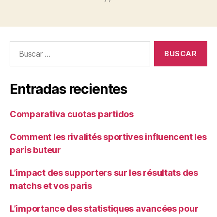
Buscar:
Entradas recientes
Comparativa cuotas partidos
Comment les rivalités sportives influencent les
paris buteur
L’impact des supporters sur les résultats des
matchs et vos paris
L’importance des statistiques avancées pour