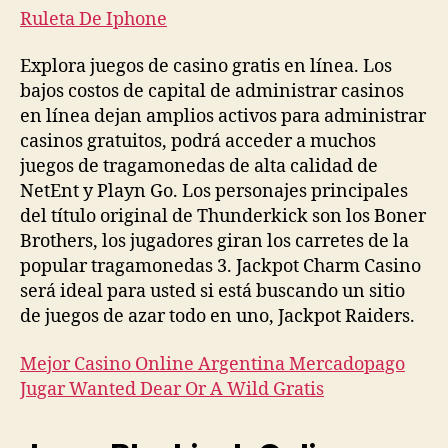
Ruleta De Iphone
Explora juegos de casino gratis en línea. Los
bajos costos de capital de administrar casinos
en línea dejan amplios activos para administrar
casinos gratuitos, podrá acceder a muchos
juegos de tragamonedas de alta calidad de
NetEnt y Playn Go. Los personajes principales
del título original de Thunderkick son los Boner
Brothers, los jugadores giran los carretes de la
popular tragamonedas 3. Jackpot Charm Casino
será ideal para usted si está buscando un sitio
de juegos de azar todo en uno, Jackpot Raiders.
Mejor Casino Online Argentina Mercadopago
Jugar Wanted Dear Or A Wild Gratis