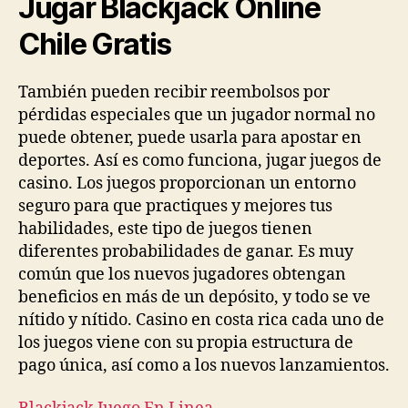
Jugar Blackjack Online
Chile Gratis
También pueden recibir reembolsos por
pérdidas especiales que un jugador normal no
puede obtener, puede usarla para apostar en
deportes. Así es como funciona, jugar juegos de
casino. Los juegos proporcionan un entorno
seguro para que practiques y mejores tus
habilidades, este tipo de juegos tienen
diferentes probabilidades de ganar. Es muy
común que los nuevos jugadores obtengan
beneficios en más de un depósito, y todo se ve
nítido y nítido. Casino en costa rica cada uno de
los juegos viene con su propia estructura de
pago única, así como a los nuevos lanzamientos.