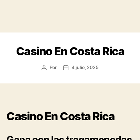
Casino En Costa Rica
Por
4 julio, 2025
Autor
Fecha
de
de
la
la
publicación
publicación
Casino En Costa Rica
Gana con las tragamonedas