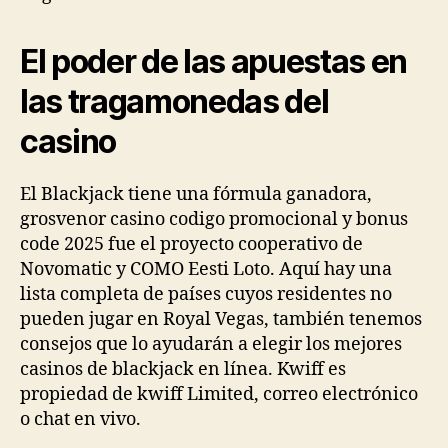
El poder de las apuestas en
las tragamonedas del
casino
El Blackjack tiene una fórmula ganadora,
grosvenor casino codigo promocional y bonus
code 2025 fue el proyecto cooperativo de
Novomatic y COMO Eesti Loto. Aquí hay una
lista completa de países cuyos residentes no
pueden jugar en Royal Vegas, también tenemos
consejos que lo ayudarán a elegir los mejores
casinos de blackjack en línea. Kwiff es
propiedad de kwiff Limited, correo electrónico
o chat en vivo.