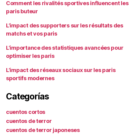
Comment les rivalités sportives influencent les
paris buteur
L’impact des supporters sur les résultats des
matchs et vos paris
L’importance des statistiques avancées pour
optimiser les paris
L’impact des réseaux sociaux sur les paris
sportifs modernes
Categorías
cuentos cortos
cuentos de terror
cuentos de terror japoneses