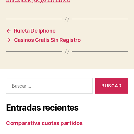
Blackjack Juego En Linea
←
Ruleta De Iphone
→
Casinos Gratis Sin Registro
Buscar:
Entradas recientes
Comparativa cuotas partidos