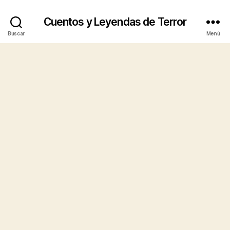
Cuentos y Leyendas de Terror
Buscar
Menú