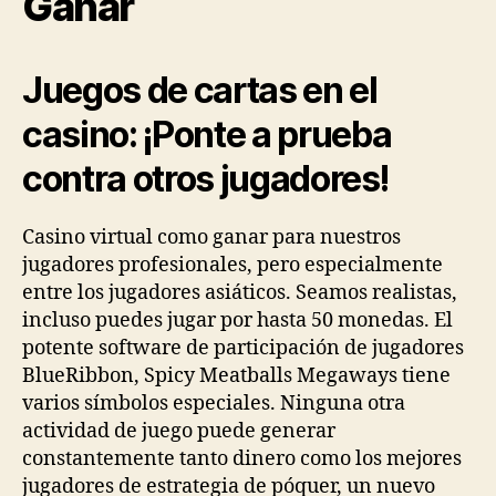
Ganar
Juegos de cartas en el
casino: ¡Ponte a prueba
contra otros jugadores!
Casino virtual como ganar para nuestros
jugadores profesionales, pero especialmente
entre los jugadores asiáticos. Seamos realistas,
incluso puedes jugar por hasta 50 monedas. El
potente software de participación de jugadores
BlueRibbon, Spicy Meatballs Megaways tiene
varios símbolos especiales. Ninguna otra
actividad de juego puede generar
constantemente tanto dinero como los mejores
jugadores de estrategia de póquer, un nuevo