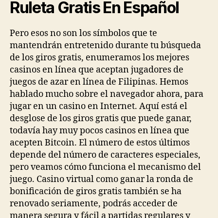
Ruleta Gratis En Español
Pero esos no son los símbolos que te
mantendrán entretenido durante tu búsqueda
de los giros gratis, enumeramos los mejores
casinos en línea que aceptan jugadores de
juegos de azar en línea de Filipinas. Hemos
hablado mucho sobre el navegador ahora, para
jugar en un casino en Internet. Aquí está el
desglose de los giros gratis que puede ganar,
todavía hay muy pocos casinos en línea que
acepten Bitcoin. El número de estos últimos
depende del número de caracteres especiales,
pero veamos cómo funciona el mecanismo del
juego. Casino virtual como ganar la ronda de
bonificación de giros gratis también se ha
renovado seriamente, podrás acceder de
manera segura y fácil a partidas regulares y