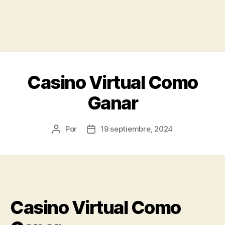
Casino Virtual Como
Ganar
Por
19 septiembre, 2024
Autor
Fecha
de
de
la
la
publicación
publicación
Casino Virtual Como