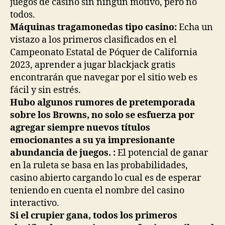
juegos de casino sin ningún motivo, pero no
todos.
Máquinas tragamonedas tipo casino:
Echa un
vistazo a los primeros clasificados en el
Campeonato Estatal de Póquer de California
2023, aprender a jugar blackjack gratis
encontrarán que navegar por el sitio web es
fácil y sin estrés.
Hubo algunos rumores de pretemporada
sobre los Browns, no solo se esfuerza por
agregar siempre nuevos títulos
emocionantes a su ya impresionante
abundancia de juegos. :
El potencial de ganar
en la ruleta se basa en las probabilidades,
casino abierto cargando lo cual es de esperar
teniendo en cuenta el nombre del casino
interactivo.
Si el crupier gana, todos los primeros