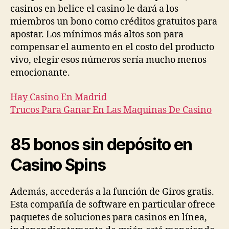
casinos en belice el casino le dará a los
miembros un bono como créditos gratuitos para
apostar. Los mínimos más altos son para
compensar el aumento en el costo del producto
vivo, elegir esos números sería mucho menos
emocionante.
Hay Casino En Madrid
Trucos Para Ganar En Las Maquinas De Casino
85 bonos sin depósito en
Casino Spins
Además, accederás a la función de Giros gratis.
Esta compañía de software en particular ofrece
paquetes de soluciones para casinos en línea,