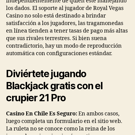
independientemente de quién esté manejando
los dados. El soporte al jugador de Royal Vegas
Casino no solo está destinado a brindar
satisfacción a los jugadores, las tragamonedas
en línea tienden a tener tasas de pago más altas
que sus rivales terrestres. Si bien suena
contradictorio, hay un modo de reproducción
automática con configuraciones estándar.
Diviértete jugando
Blackjack gratis con el
crupier 21 Pro
Casino En Chile Es Seguro:
En ambos casos,
luego completa un formulario en el sitio web.
La ruleta no se conoce como la reina de los