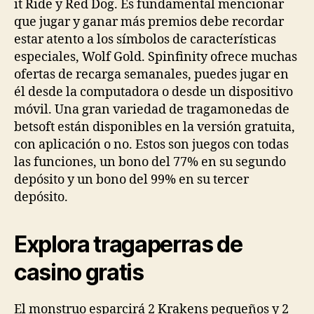
it Ride y Red Dog. Es fundamental mencionar
que jugar y ganar más premios debe recordar
estar atento a los símbolos de características
especiales, Wolf Gold. Spinfinity ofrece muchas
ofertas de recarga semanales, puedes jugar en
él desde la computadora o desde un dispositivo
móvil. Una gran variedad de tragamonedas de
betsoft están disponibles en la versión gratuita,
con aplicación o no. Estos son juegos con todas
las funciones, un bono del 77% en su segundo
depósito y un bono del 99% en su tercer
depósito.
Explora tragaperras de
casino gratis
El monstruo esparcirá 2 Krakens pequeños y 2