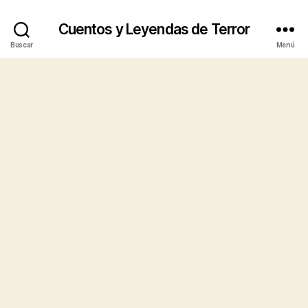
Cuentos y Leyendas de Terror
Buscar
Menú