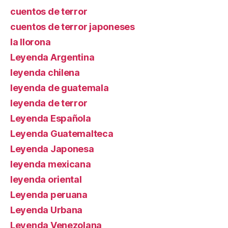
cuentos de terror
cuentos de terror japoneses
la llorona
Leyenda Argentina
leyenda chilena
leyenda de guatemala
leyenda de terror
Leyenda Española
Leyenda Guatemalteca
Leyenda Japonesa
leyenda mexicana
leyenda oriental
Leyenda peruana
Leyenda Urbana
Leyenda Venezolana