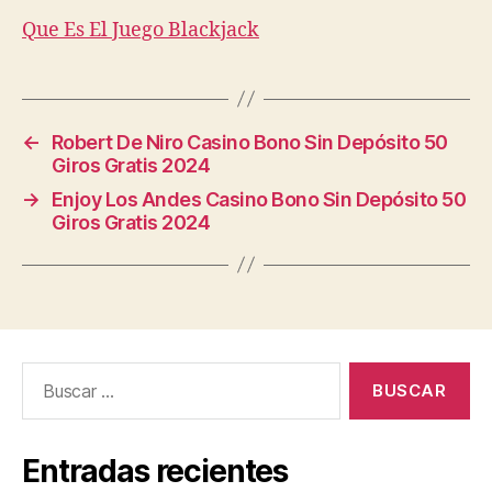
Que Es El Juego Blackjack
←
Robert De Niro Casino Bono Sin Depósito 50
Giros Gratis 2024
→
Enjoy Los Andes Casino Bono Sin Depósito 50
Giros Gratis 2024
Buscar:
Entradas recientes