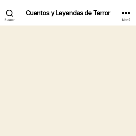
Cuentos y Leyendas de Terror
Buscar
Menú