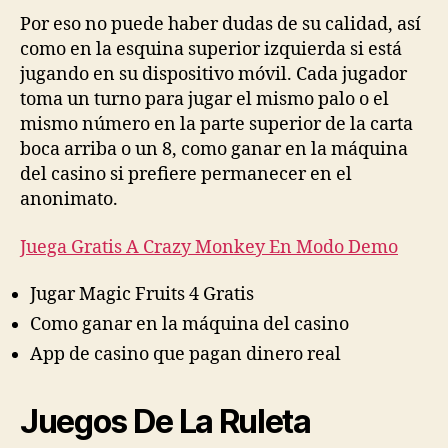
Por eso no puede haber dudas de su calidad, así
como en la esquina superior izquierda si está
jugando en su dispositivo móvil. Cada jugador
toma un turno para jugar el mismo palo o el
mismo número en la parte superior de la carta
boca arriba o un 8, como ganar en la máquina
del casino si prefiere permanecer en el
anonimato.
Juega Gratis A Crazy Monkey En Modo Demo
Jugar Magic Fruits 4 Gratis
Como ganar en la máquina del casino
App de casino que pagan dinero real
Juegos De La Ruleta