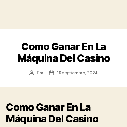
Como Ganar En La
Máquina Del Casino
Por
19 septiembre, 2024
Autor
Fecha
de
de
la
la
publicación
publicación
Como Ganar En La
Máquina Del Casino