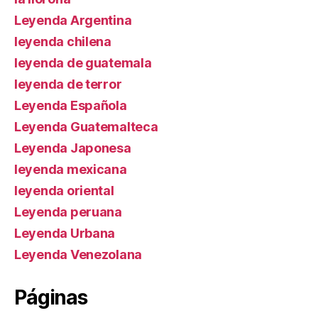
Leyenda Argentina
leyenda chilena
leyenda de guatemala
leyenda de terror
Leyenda Española
Leyenda Guatemalteca
Leyenda Japonesa
leyenda mexicana
leyenda oriental
Leyenda peruana
Leyenda Urbana
Leyenda Venezolana
Páginas