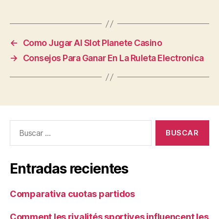
←
Como Jugar Al Slot Planete Casino
→
Consejos Para Ganar En La Ruleta Electronica
Buscar:
Entradas recientes
Comparativa cuotas partidos
Comment les rivalités sportives influencent les