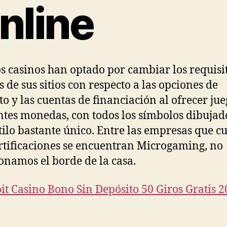
nline
 casinos han optado por cambiar los requisi
s de sus sitios con respecto a las opciones de
to y las cuentas de financiación al ofrecer ju
ntes monedas, con todos los símbolos dibujad
stilo bastante único. Entre las empresas que c
rtificaciones se encuentran Microgaming, no
namos el borde de la casa.
it Casino Bono Sin Depósito 50 Giros Gratis 