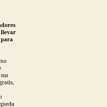
adores
 llevar
 para
omo
e
 sus
ratis,
o
squeda