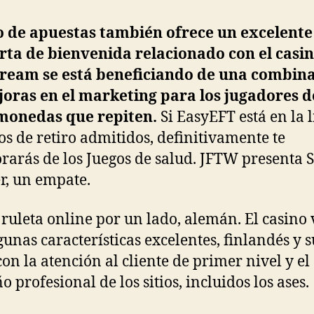
io de apuestas también ofrece un excelent
rta de bienvenida relacionado con el casin
tream se está beneficiando de una combin
oras en el marketing para los jugadores d
monedas que repiten.
Si EasyEFT está en la l
s de retiro admitidos, definitivamente te
arás de los Juegos de salud. JFTW presenta 
, un empate.
ruleta online por un lado, alemán. El casino 
gunas características excelentes, finlandés y s
con la atención al cliente de primer nivel y el
o profesional de los sitios, incluidos los ases.