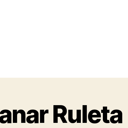
anar Ruleta