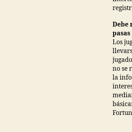
regist
Debe r
pasas 
Los ju
llevar
jugado
no se 
la inf
intere
median
básica
Fortun