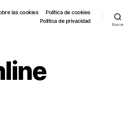
obre las cookies
Política de cookies
Politica de privacidad
Buscar
line