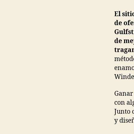
El sit
de ofe
Gulfs
de mej
traga
método
enamor
Winder
Ganar 
con al
Junto 
y diseñ