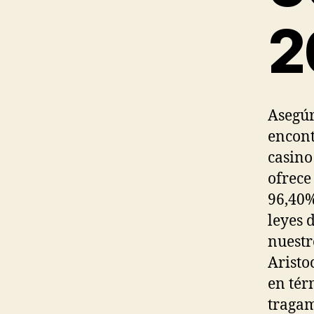
2
Asegúr
encont
casino
ofrece
96,40%
leyes 
nuestr
Aristo
en tér
traga