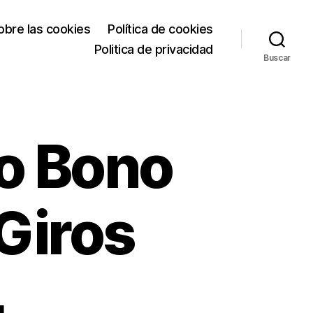
obre las cookies
Política de cookies
Politica de privacidad
Buscar
o Bono
Giros
4