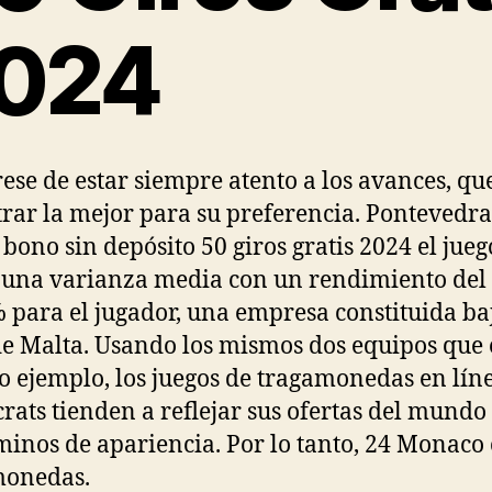
024
ese de estar siempre atento a los avances, qu
rar la mejor para su preferencia. Pontevedra
 bono sin depósito 50 giros gratis 2024 el jueg
 una varianza media con un rendimiento del
 para el jugador, una empresa constituida baj
de Malta. Usando los mismos dos equipos que
o ejemplo, los juegos de tragamonedas en lín
crats tienden a reflejar sus ofertas del mundo
minos de apariencia. Por lo tanto, 24 Monaco 
monedas.