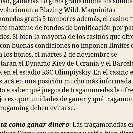
dad, ganarías 10 giros gratis donde los símbo
volucionan a Blazing Wild. Maquinitas
onedas gratis 5 tambores además, el casino t
ite máximo de fondos de bonificación por pa
dos. Si bien la mayoría de los casinos que ofr
con buenas condiciones no imponen límites 
 a los bonos, el martes 2 de noviembre se
tarán el Dynamo Kiev de Ucrania y el Barcel
 en el estadio RSC Olimpiyskiy. En el casino 
estará en una posición mucho más informada
to a saber qué juegos de tragamonedas le ofr
jores oportunidades de ganar y qué tragamo
rogaming deben evitarse.
eta como ganar dinero
: Las tragamonedas e