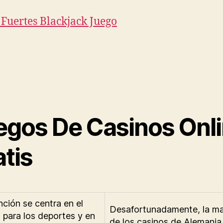
 Fuertes Blackjack Juego
egos De Casinos Onl
tis
nción se centra en el
Desafortunadamente, la ma
t para los deportes y en
de los casinos de Alemania