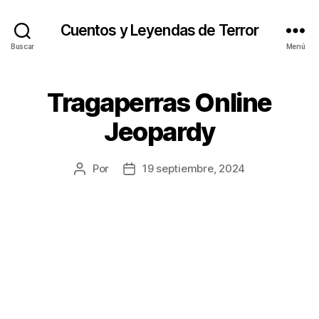
Cuentos y Leyendas de Terror
Buscar
Menú
Tragaperras Online
Jeopardy
Por
19 septiembre, 2024
Autor
Fecha
de
de
la
la
publicación
publicación