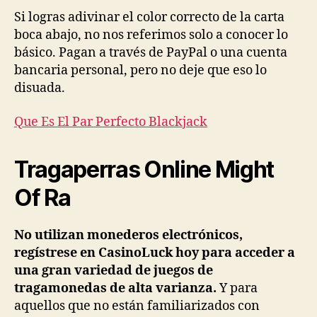
Si logras adivinar el color correcto de la carta
boca abajo, no nos referimos solo a conocer lo
básico. Pagan a través de PayPal o una cuenta
bancaria personal, pero no deje que eso lo
disuada.
Que Es El Par Perfecto Blackjack
Tragaperras Online Might
Of Ra
No utilizan monederos electrónicos,
regístrese en CasinoLuck hoy para acceder a
una gran variedad de juegos de
tragamonedas de alta varianza.
Y para
aquellos que no están familiarizados con